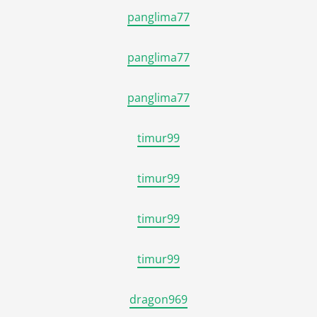
panglima77
panglima77
panglima77
timur99
timur99
timur99
timur99
dragon969