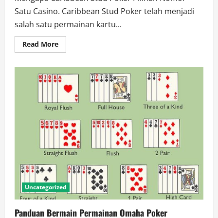
Satu Casino. Caribbean Stud Poker telah menjadi
salah satu permainan kartu...
Read
Read More
more
about
Mengapa
Caribbean
Stud
Poker
Pilihan
Nomor
Satu
Casino
Uncategorized
Panduan Bermain Permainan Omaha Poker