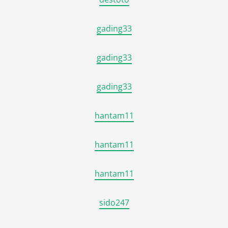
gading33
gading33
gading33
hantam11
hantam11
hantam11
sido247