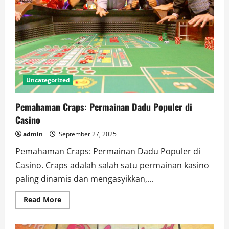
Modern
Uncategorized
Pemahaman Craps: Permainan Dadu Populer di
Casino
admin
September 27, 2025
Pemahaman Craps: Permainan Dadu Populer di
Casino. Craps adalah salah satu permainan kasino
paling dinamis dan mengasyikkan,...
Read
Read More
more
about
Pemahaman
Craps: