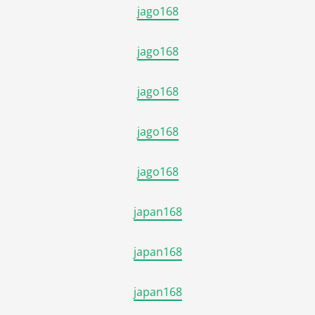
jago168
jago168
jago168
jago168
jago168
japan168
japan168
japan168