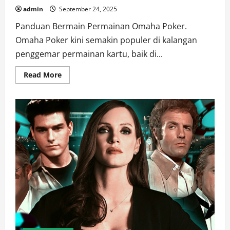
admin
September 24, 2025
Panduan Bermain Permainan Omaha Poker.
Omaha Poker kini semakin populer di kalangan
penggemar permainan kartu, baik di...
Read
Read More
more
about
Panduan
Bermain
Permainan
Omaha
Poker