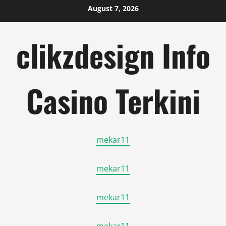
Skip
August 7, 2026
to
content
clikzdesign Info
Casino Terkini
mekar11
mekar11
mekar11