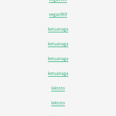
vegas969
ketuanaga
ketuanaga
ketuanaga
ketuanaga
lektoto
lektoto