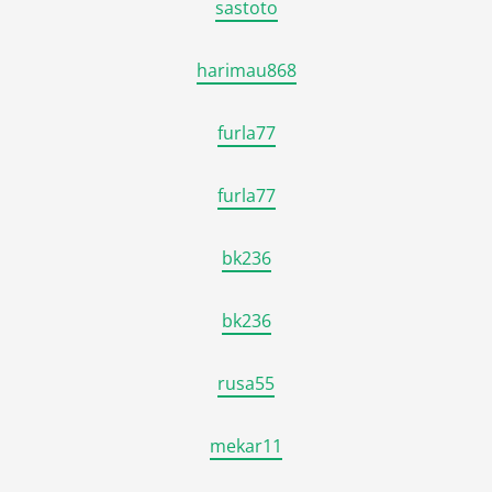
sastoto
harimau868
furla77
furla77
bk236
bk236
rusa55
mekar11