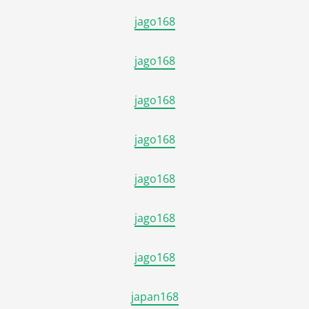
jago168
jago168
jago168
jago168
jago168
jago168
jago168
japan168