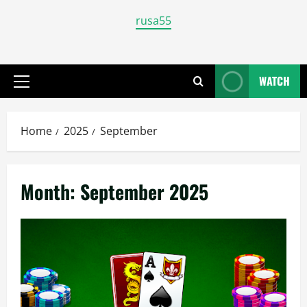
rusa55
WATCH
Primary
Menu
Home
2025
September
Month:
September 2025