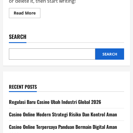
or delete it, then start writing!
Read
Read More
more
about
Hello
world!
SEARCH
SEARCH
RECENT POSTS
Regulasi Baru Casino Ubah Industri Global 2026
Casino Online Modern Strategi Risiko Dan Kontrol Aman
Casino Online Terpercaya Panduan Bermain Digital Aman