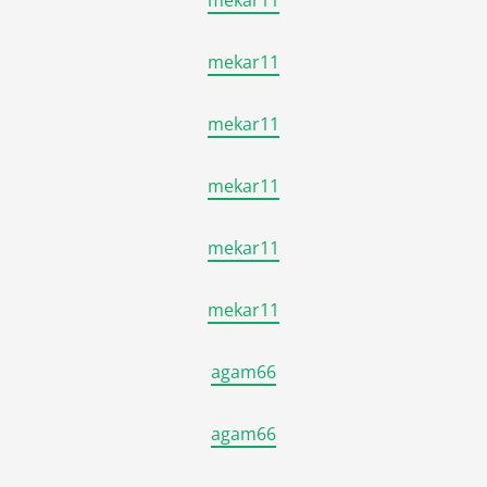
mekar11
mekar11
mekar11
mekar11
mekar11
mekar11
agam66
agam66