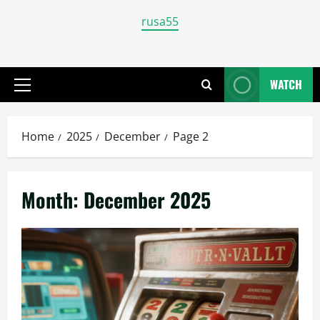
rusa55
WATCH
Primary
Menu
Home
2025
December
Page 2
Month:
December 2025