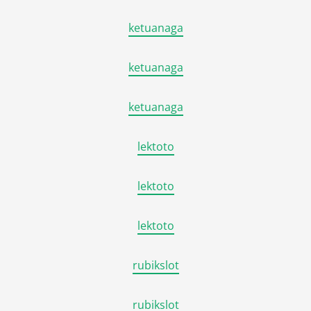
ketuanaga
ketuanaga
ketuanaga
lektoto
lektoto
lektoto
rubikslot
rubikslot