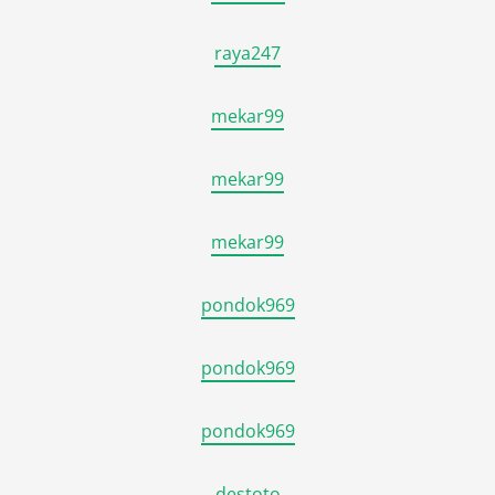
raya247
mekar99
mekar99
mekar99
pondok969
pondok969
pondok969
destoto