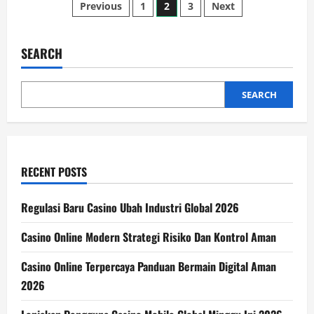
Posts
Pria
Previous
1
2
3
Next
Simpel
Namun
pagination
Keren
Untuk
Ke
SEARCH
Casino
SEARCH
RECENT POSTS
Regulasi Baru Casino Ubah Industri Global 2026
Casino Online Modern Strategi Risiko Dan Kontrol Aman
Casino Online Terpercaya Panduan Bermain Digital Aman
2026