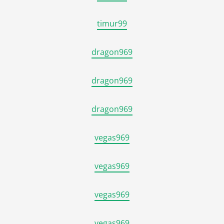
timur99
dragon969
dragon969
dragon969
vegas969
vegas969
vegas969
vegas969