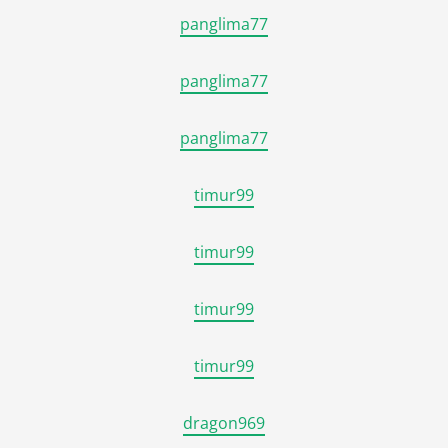
panglima77
panglima77
panglima77
timur99
timur99
timur99
timur99
dragon969