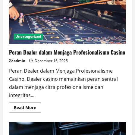
Uncategorized
Peran Dealer dalam Menjaga Profesionalisme Casino
admin
December 16, 2025
Peran Dealer dalam Menjaga Profesionalisme
Casino. Dealer casino memainkan peran sentral
dalam menjaga citra profesionalisme dan
integritas...
Read
Read More
more
about
Peran
Dealer
dalam
Menjaga