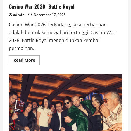
ke
Area
Casino War 2026: Battle Royal
Casino
admin
December 17, 2025
Casino War 2026 Terkadang, kesederhanaan
adalah bentuk kemewahan tertinggi. Casino War
2026: Battle Royal menghidupkan kembali
permainan...
Read
Read More
more
about
Casino
War
2026:
Battle
Royal