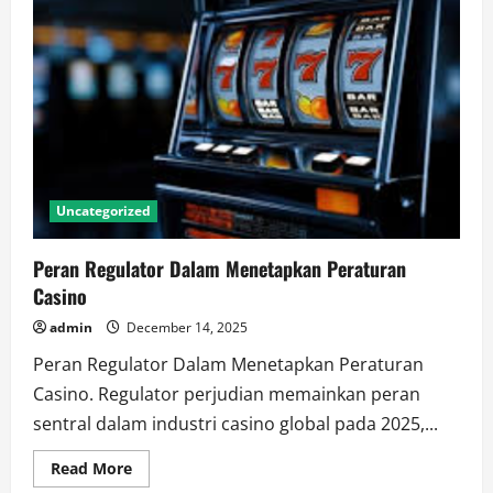
Profesionalisme
Casino
Uncategorized
Peran Regulator Dalam Menetapkan Peraturan
Casino
admin
December 14, 2025
Peran Regulator Dalam Menetapkan Peraturan
Casino. Regulator perjudian memainkan peran
sentral dalam industri casino global pada 2025,...
Read
Read More
more