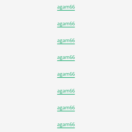
agam66
agam66
agam66
agam66
agam66
agam66
agam66
agam66