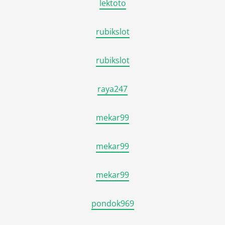
lektoto
rubikslot
rubikslot
raya247
mekar99
mekar99
mekar99
pondok969