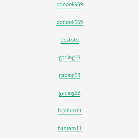
pondok969
pondok969
destoto
gading33
gading33
gading33
hantam11
hantam11