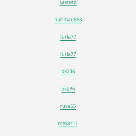
sastoto
harimau868
furla77
furla77
bk236
bk236
rusa55
mekar11