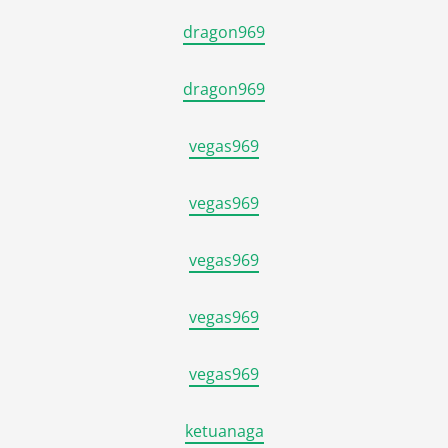
dragon969
dragon969
vegas969
vegas969
vegas969
vegas969
vegas969
ketuanaga