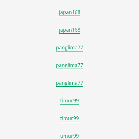
japan168
japan168
panglima77
panglima77
panglima77
timur99
timur99
timur99