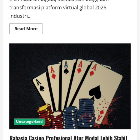
transformasi platform virtual global 2026.
Industri...
Read
Read More
more
about
Perkembangan
Industri
Casino
Online
Tren
Digital
2026
Uncategorized
Rahasia Casino Profesional Atur Modal Lebih Stabil