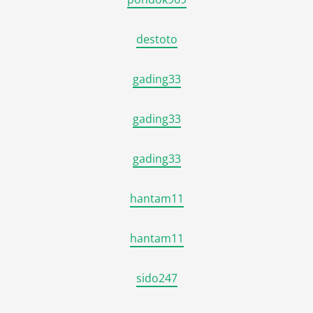
destoto
gading33
gading33
gading33
hantam11
hantam11
sido247