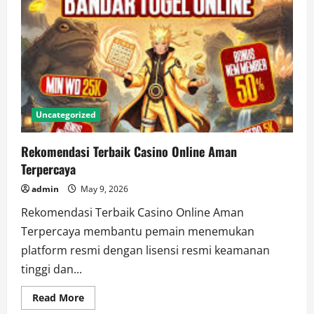
2026
Uncategorized
Rekomendasi Terbaik Casino Online Aman
Terpercaya
admin
May 9, 2026
Rekomendasi Terbaik Casino Online Aman
Terpercaya membantu pemain menemukan
platform resmi dengan lisensi resmi keamanan
tinggi dan...
Read
Read More
more