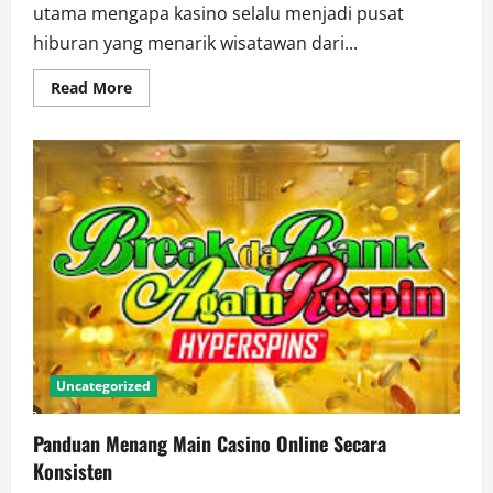
utama mengapa kasino selalu menjadi pusat
hiburan yang menarik wisatawan dari...
Read
Read More
more
about
Kasino
Daya
Tarik
Wisata
Hiburan
Dunia
Modern
Uncategorized
Panduan Menang Main Casino Online Secara
Konsisten