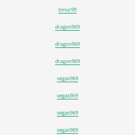
timur99
dragon969
dragon969
dragon969
vegas969
vegas969
vegas969
vegas969