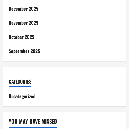
December 2025
November 2025
October 2025
September 2025
CATEGORIES
Uncategorized
YOU MAY HAVE MISSED