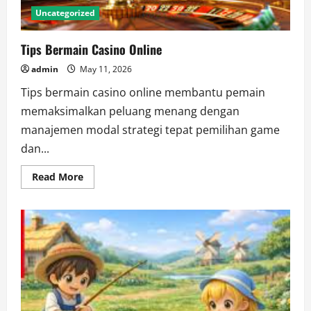
Uncategorized
Tips Bermain Casino Online
admin
May 11, 2026
Tips bermain casino online membantu pemain
memaksimalkan peluang menang dengan
manajemen modal strategi tepat pemilihan game
dan...
Read
Read More
more
about
Tips
Bermain
Casino
Online