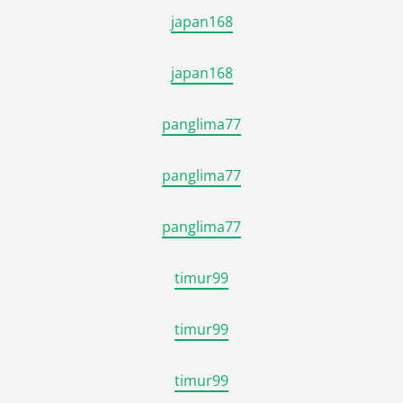
japan168
japan168
panglima77
panglima77
panglima77
timur99
timur99
timur99