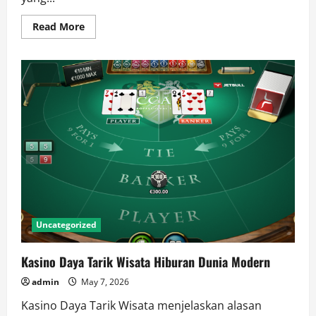
Read
Read More
more
about
Panduan
Memilih
Provider
Software
Casino
Online
Terpercaya
Uncategorized
Kasino Daya Tarik Wisata Hiburan Dunia Modern
admin
May 7, 2026
Kasino Daya Tarik Wisata menjelaskan alasan