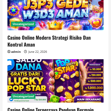
Uncategorized
Casino Online Modern Strategi Risiko Dan
Kontrol Aman
admin
June 22, 2026
Uncategorized
Casino Online Terpercaya Panduan Bermain