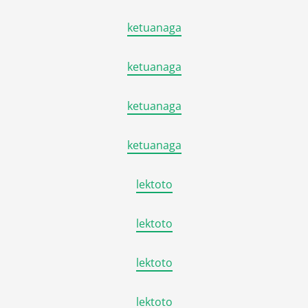
ketuanaga
ketuanaga
ketuanaga
ketuanaga
lektoto
lektoto
lektoto
lektoto