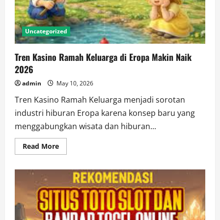
Uncategorized
Tren Kasino Ramah Keluarga di Eropa Makin Naik
2026
admin
May 10, 2026
Tren Kasino Ramah Keluarga menjadi sorotan
industri hiburan Eropa karena konsep baru yang
menggabungkan wisata dan hiburan...
Read
Read More
more
about
Tren
Kasino
Ramah
Keluarga
di
Eropa
Makin
Naik