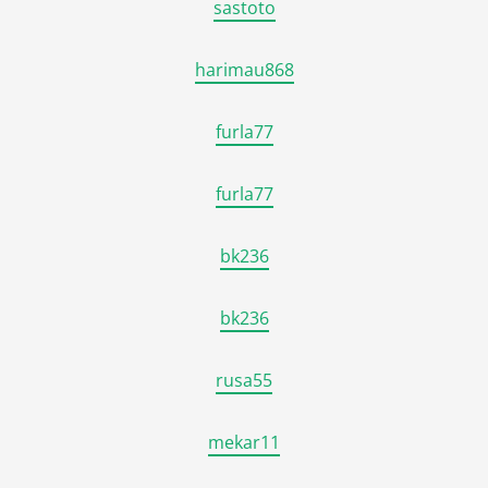
sastoto
harimau868
furla77
furla77
bk236
bk236
rusa55
mekar11