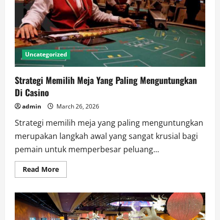
Uncategorized
Strategi Memilih Meja Yang Paling Menguntungkan
Di Casino
admin
March 26, 2026
Strategi memilih meja yang paling menguntungkan
merupakan langkah awal yang sangat krusial bagi
pemain untuk memperbesar peluang...
Read
Read More
more
about
Strategi
Memilih
Meja
Yang
Paling