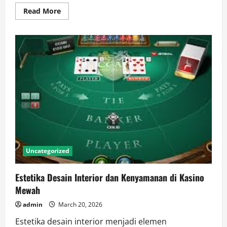
Read
Read More
more
about
Review
Strategi
Taruhan
Half
Time
Full
Time
Akurat
Uncategorized
Estetika Desain Interior dan Kenyamanan di Kasino
Mewah
admin
March 20, 2026
Estetika desain interior menjadi elemen