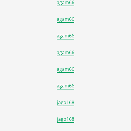
agam66
agam66
agam66
agam66
agam66
agam66
jago168
jago168