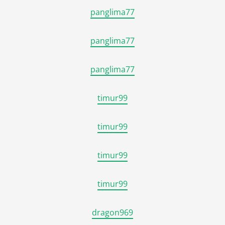
panglima77
panglima77
panglima77
timur99
timur99
timur99
timur99
dragon969