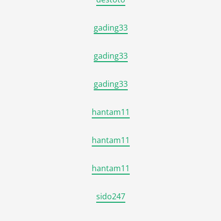
gading33
gading33
gading33
hantam11
hantam11
hantam11
sido247