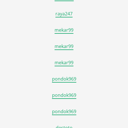
raya247
mekar99
mekar99
mekar99
pondok969
pondok969
pondok969
destoto