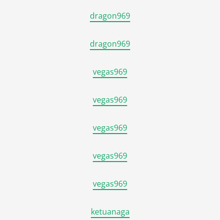
dragon969
dragon969
vegas969
vegas969
vegas969
vegas969
vegas969
ketuanaga