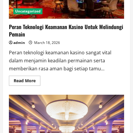
Uncategorized
Peran Teknologi Keamanan Kasino Untuk Melindungi
Pemain
admin
March 18, 2026
Peran teknologi keamanan kasino sangat vital
dalam menjamin keadilan permainan serta
memberikan rasa aman bagi setiap tamu...
Read
Read More
more
about
Peran
Teknologi
Keamanan
Kasino
Untuk
Melindungi
Pemain