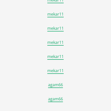
mekar11
mekar11
mekar11
mekar11
mekar11
mekar11
agam66
agam66