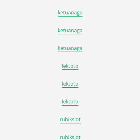
ketuanaga
ketuanaga
ketuanaga
lektoto
lektoto
lektoto
rubikslot
rubikslot