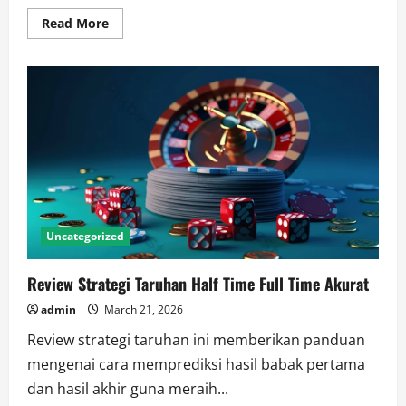
Read
Read More
more
about
Pemain
Profesional
Bagikan
Rahasia
Menang
Turnamen
Poker
Uncategorized
Review Strategi Taruhan Half Time Full Time Akurat
admin
March 21, 2026
Review strategi taruhan ini memberikan panduan
mengenai cara memprediksi hasil babak pertama
dan hasil akhir guna meraih...