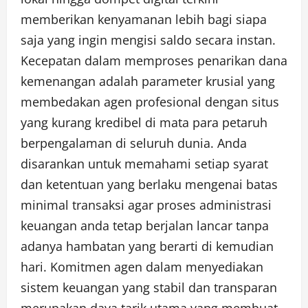
memberikan kenyamanan lebih bagi siapa
saja yang ingin mengisi saldo secara instan.
Kecepatan dalam memproses penarikan dana
kemenangan adalah parameter krusial yang
membedakan agen profesional dengan situs
yang kurang kredibel di mata para petaruh
berpengalaman di seluruh dunia. Anda
disarankan untuk memahami setiap syarat
dan ketentuan yang berlaku mengenai batas
minimal transaksi agar proses administrasi
keuangan anda tetap berjalan lancar tanpa
adanya hambatan yang berarti di kemudian
hari. Komitmen agen dalam menyediakan
sistem keuangan yang stabil dan transparan
merupakan daya tarik utama yang membuat