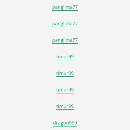
panglima77
panglima77
panglima77
timur99
timur99
timur99
timur99
dragon969