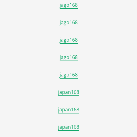
jago168
jago168
jago168
jago168
jago168
japan168
japan168
japan168