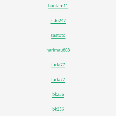
hantam11
sido247
sastoto
harimau868
furla77
furla77
bk236
bk236