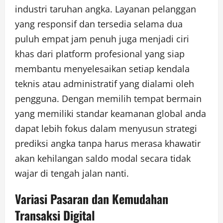
industri taruhan angka. Layanan pelanggan
yang responsif dan tersedia selama dua
puluh empat jam penuh juga menjadi ciri
khas dari platform profesional yang siap
membantu menyelesaikan setiap kendala
teknis atau administratif yang dialami oleh
pengguna. Dengan memilih tempat bermain
yang memiliki standar keamanan global anda
dapat lebih fokus dalam menyusun strategi
prediksi angka tanpa harus merasa khawatir
akan kehilangan saldo modal secara tidak
wajar di tengah jalan nanti.
Variasi Pasaran dan Kemudahan
Transaksi Digital