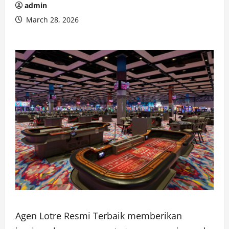
admin
March 28, 2026
Agen Lotre Resmi Terbaik memberikan