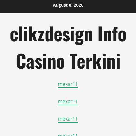
Skip
August 8, 2026
to
content
clikzdesign Info
Casino Terkini
mekar11
mekar11
mekar11