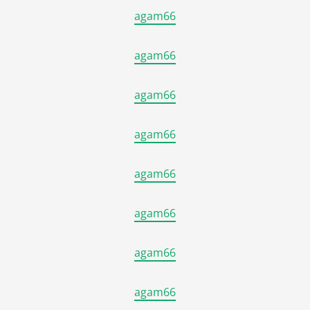
agam66
agam66
agam66
agam66
agam66
agam66
agam66
agam66