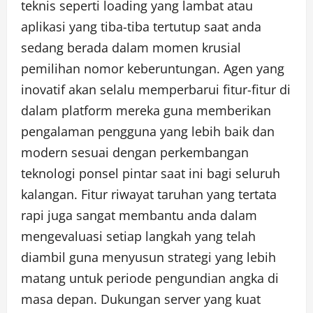
teknis seperti loading yang lambat atau
aplikasi yang tiba-tiba tertutup saat anda
sedang berada dalam momen krusial
pemilihan nomor keberuntungan. Agen yang
inovatif akan selalu memperbarui fitur-fitur di
dalam platform mereka guna memberikan
pengalaman pengguna yang lebih baik dan
modern sesuai dengan perkembangan
teknologi ponsel pintar saat ini bagi seluruh
kalangan. Fitur riwayat taruhan yang tertata
rapi juga sangat membantu anda dalam
mengevaluasi setiap langkah yang telah
diambil guna menyusun strategi yang lebih
matang untuk periode pengundian angka di
masa depan. Dukungan server yang kuat