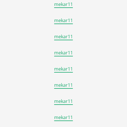
mekar11
mekar11
mekar11
mekar11
mekar11
mekar11
mekar11
mekar11