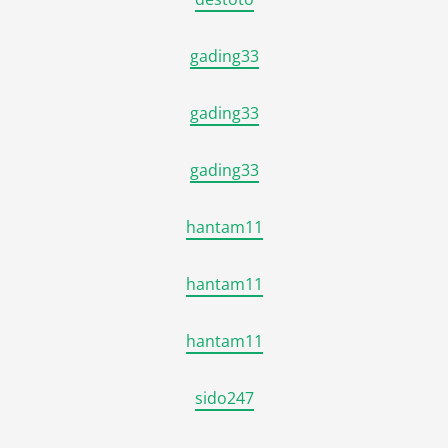
gading33
gading33
gading33
hantam11
hantam11
hantam11
sido247