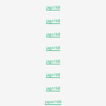
jago168
jago168
jago168
jago168
jago168
jago168
jago168
japan168