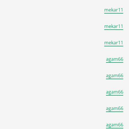
mekar11
mekar11
mekar11
agam66
agam66
agam66
agam66
agam66