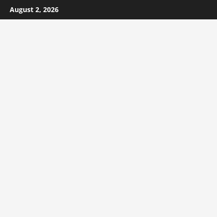
Skip
August 2, 2026
to
content