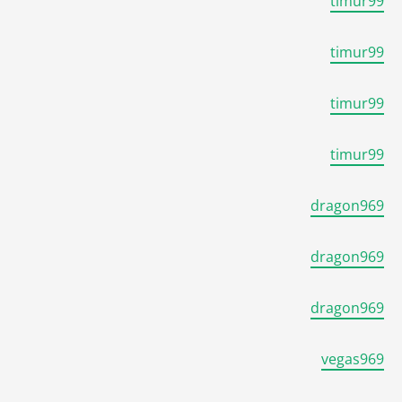
timur99
timur99
timur99
timur99
dragon969
dragon969
dragon969
vegas969