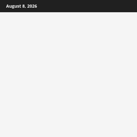
Skip
August 8, 2026
to
content