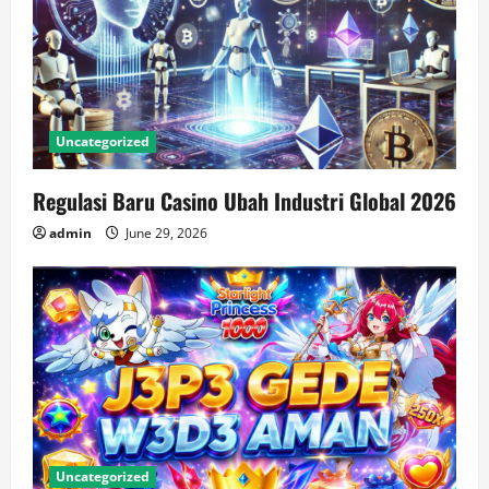
Uncategorized
Regulasi Baru Casino Ubah Industri Global 2026
admin
June 29, 2026
Uncategorized