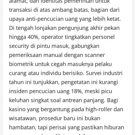
alamat, dan identitas pemerintah untuk
transaksi di atas ambang batas, bagian dari
upaya anti-pencucian uang yang lebih ketat.
Di tengah lonjakan pengunjung akhir pekan
hingga 40%, operator tingkatkan personel
security di pintu masuk, gabungkan
pemeriksaan manual dengan scanner
biometrik untuk cegah masuknya pelaku
curang atau individu berisiko. Survei industri
tahun ini tunjukkan, pengetatan ini kurangi
insiden pencucian uang 18%, meski picu
keluhan singkat soal antrean panjang. Bagi
kasino yang bergantung pada high-roller dan
wisatawan, prosedur baru ini bukan
hambatan, tapi perisai yang pastikan hiburan