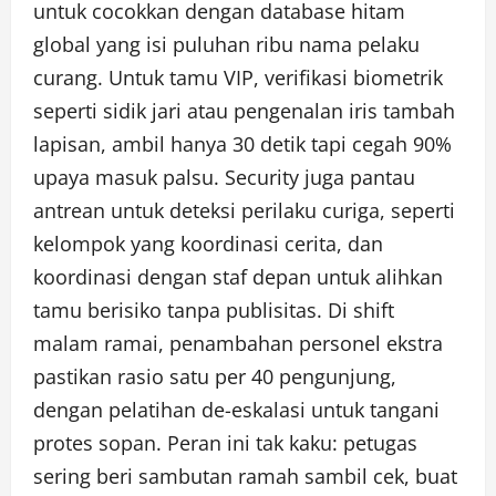
untuk cocokkan dengan database hitam
global yang isi puluhan ribu nama pelaku
curang. Untuk tamu VIP, verifikasi biometrik
seperti sidik jari atau pengenalan iris tambah
lapisan, ambil hanya 30 detik tapi cegah 90%
upaya masuk palsu. Security juga pantau
antrean untuk deteksi perilaku curiga, seperti
kelompok yang koordinasi cerita, dan
koordinasi dengan staf depan untuk alihkan
tamu berisiko tanpa publisitas. Di shift
malam ramai, penambahan personel ekstra
pastikan rasio satu per 40 pengunjung,
dengan pelatihan de-eskalasi untuk tangani
protes sopan. Peran ini tak kaku: petugas
sering beri sambutan ramah sambil cek, buat