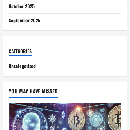
October 2025
September 2025
CATEGORIES
Uncategorized
YOU MAY HAVE MISSED