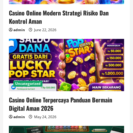
Casino Online Modern Strategi Risiko Dan
Kontrol Aman
admin
June 22, 2026
Uncategorized
Casino Online Terpercaya Panduan Bermain
Digital Aman 2026
admin
May 24, 2026