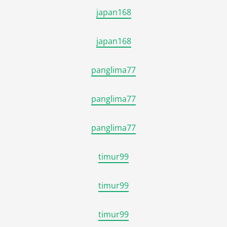
japan168
japan168
panglima77
panglima77
panglima77
timur99
timur99
timur99