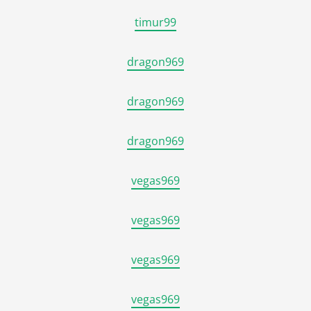
timur99
dragon969
dragon969
dragon969
vegas969
vegas969
vegas969
vegas969