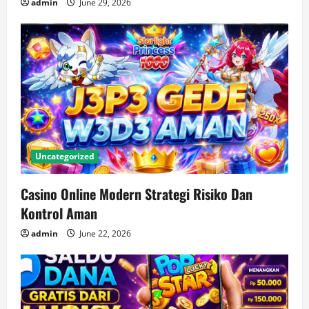
admin
June 29, 2026
Uncategorized
Casino Online Modern Strategi Risiko Dan
Kontrol Aman
admin
June 22, 2026