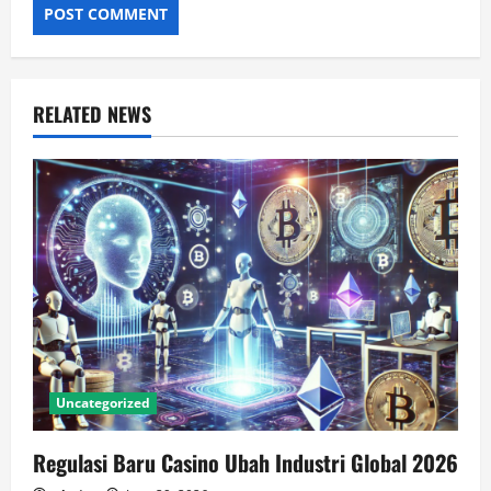
RELATED NEWS
Uncategorized
Regulasi Baru Casino Ubah Industri Global 2026