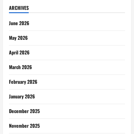
ARCHIVES
June 2026
May 2026
April 2026
March 2026
February 2026
January 2026
December 2025
November 2025