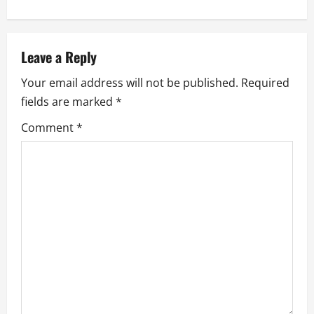
n
a
Leave a Reply
v
Your email address will not be published.
Required
fields are marked
*
i
Comment
*
g
a
t
i
o
n