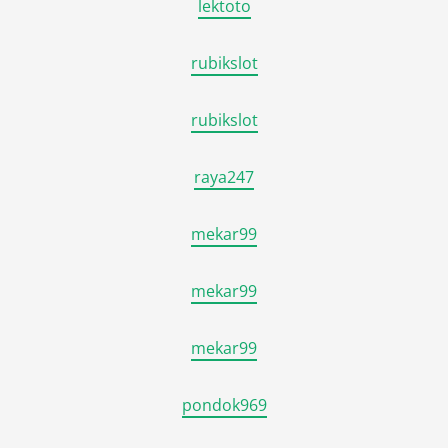
lektoto
rubikslot
rubikslot
raya247
mekar99
mekar99
mekar99
pondok969