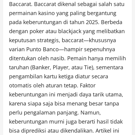
Baccarat. Baccarat dikenal sebagai salah satu
permainan kasino yang paling bergantung
pada keberuntungan di tahun 2025. Berbeda
dengan poker atau blackjack yang melibatkan
keputusan strategis, baccarat—khususnya
varian Punto Banco—hampir sepenuhnya
ditentukan oleh nasib. Pemain hanya memilih
taruhan (Banker, Player, atau Tie), sementara
pengambilan kartu ketiga diatur secara
otomatis oleh aturan tetap. Faktor
keberuntungan ini menjadi daya tarik utama,
karena siapa saja bisa menang besar tanpa
perlu pengalaman panjang. Namun,
keberuntungan murni juga berarti hasil tidak
bisa diprediksi atau dikendalikan. Artikel ini