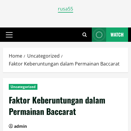
rusa55
WATCH
Primary
Menu
Home
Uncategorized
Faktor Keberuntungan dalam Permainan Baccarat
Uncategorized
Faktor Keberuntungan dalam
Permainan Baccarat
admin