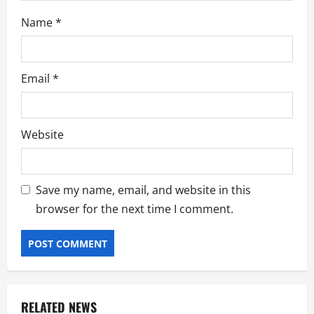
Name
*
Email
*
Website
Save my name, email, and website in this
browser for the next time I comment.
RELATED NEWS