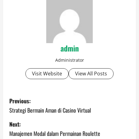
admin
Administrator
Visit Website
View All Posts
P
Previous:
o
Strategi Bermain Aman di Casino Virtual
s
Next:
Manajemen Modal dalam Permainan Roulette
t