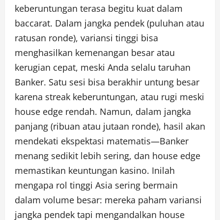
keberuntungan terasa begitu kuat dalam
baccarat. Dalam jangka pendek (puluhan atau
ratusan ronde), variansi tinggi bisa
menghasilkan kemenangan besar atau
kerugian cepat, meski Anda selalu taruhan
Banker. Satu sesi bisa berakhir untung besar
karena streak keberuntungan, atau rugi meski
house edge rendah. Namun, dalam jangka
panjang (ribuan atau jutaan ronde), hasil akan
mendekati ekspektasi matematis—Banker
menang sedikit lebih sering, dan house edge
memastikan keuntungan kasino. Inilah
mengapa rol tinggi Asia sering bermain
dalam volume besar: mereka paham variansi
jangka pendek tapi mengandalkan house