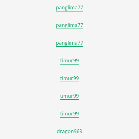
panglima77
panglima77
panglima77
timur99
timur99
timur99
timur99
dragon969