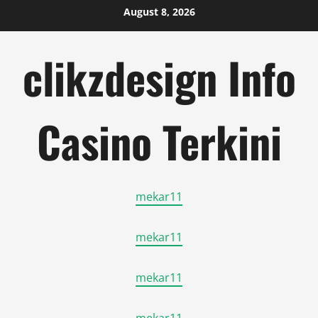
Skip
August 8, 2026
to
content
clikzdesign Info
Casino Terkini
mekar11
mekar11
mekar11