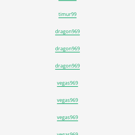
timur99
dragon969
dragon969
dragon969
vegas969
vegas969
vegas969
vegas969