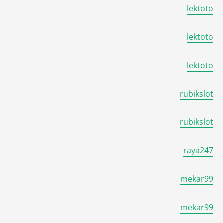
lektoto
lektoto
lektoto
rubikslot
rubikslot
raya247
mekar99
mekar99