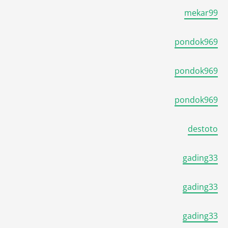
mekar99
pondok969
pondok969
pondok969
destoto
gading33
gading33
gading33