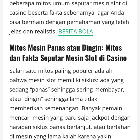
beberapa mitos umum seputar mesin slot di
casino beserta fakta sebenarnya, agar Anda
bisa bermain dengan pemahaman yang lebih
jelas dan realistis.
BERITA BOLA
Mitos Mesin Panas atau Dingin: Mitos
dan Fakta Seputar Mesin Slot di Casino
Salah satu mitos paling populer adalah
bahwa mesin slot memiliki siklus: ada yang
sedang “panas” sehingga sering membayar,
atau “dingin” sehingga lama tidak
memberikan kemenangan. Banyak pemain
mencari mesin yang baru saja jackpot dengan
harapan siklus panas berlanjut, atau bertahan
di mesin yang lama kalah karena yakin