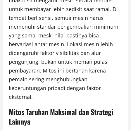
tidak bisa mengatur mesin secara remote
untuk membayar lebih sedikit saat ramai. Di
tempat berlisensi, semua mesin harus
memenuhi standar pengembalian minimum
yang sama, meski nilai pastinya bisa
bervariasi antar mesin. Lokasi mesin lebih
dipengaruhi faktor visibilitas dan alur
pengunjung, bukan untuk memanipulasi
pembayaran. Mitos ini bertahan karena
pemain sering menghubungkan
keberuntungan pribadi dengan faktor
eksternal.
Mitos Taruhan Maksimal dan Strategi
Lainnya