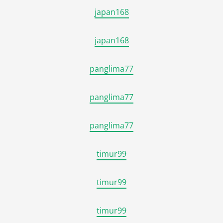
japan168
japan168
panglima77
panglima77
panglima77
timur99
timur99
timur99