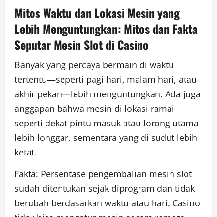
Mitos Waktu dan Lokasi Mesin yang
Lebih Menguntungkan: Mitos dan Fakta
Seputar Mesin Slot di Casino
Banyak yang percaya bermain di waktu
tertentu—seperti pagi hari, malam hari, atau
akhir pekan—lebih menguntungkan. Ada juga
anggapan bahwa mesin di lokasi ramai
seperti dekat pintu masuk atau lorong utama
lebih longgar, sementara yang di sudut lebih
ketat.
Fakta: Persentase pengembalian mesin slot
sudah ditentukan sejak diprogram dan tidak
berubah berdasarkan waktu atau hari. Casino