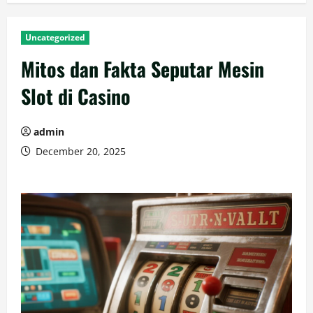
Uncategorized
Mitos dan Fakta Seputar Mesin
Slot di Casino
admin
December 20, 2025