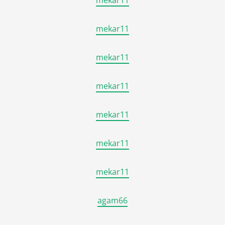
mekar11
mekar11
mekar11
mekar11
mekar11
mekar11
mekar11
agam66