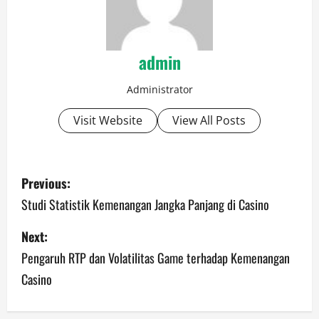
admin
Administrator
Visit Website
View All Posts
P
Previous:
o
Studi Statistik Kemenangan Jangka Panjang di Casino
s
Next:
Pengaruh RTP dan Volatilitas Game terhadap Kemenangan
t
Casino
n