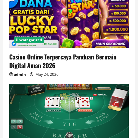
Uncategorized
Casino Online Terpercaya Panduan Bermain
Digital Aman 2026
admin
May 24, 2026