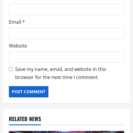
Email
*
Website
Save my name, email, and website in this
browser for the next time I comment.
RELATED NEWS