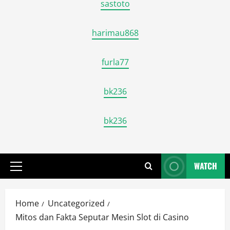
sastoto
harimau868
furla77
bk236
bk236
WATCH
Primary
Menu
Home
Uncategorized
Mitos dan Fakta Seputar Mesin Slot di Casino