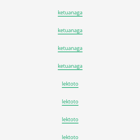
ketuanaga
ketuanaga
ketuanaga
ketuanaga
lektoto
lektoto
lektoto
lektoto