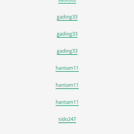
gading33
gading33
gading33
hantam11
hantam11
hantam11
sido247