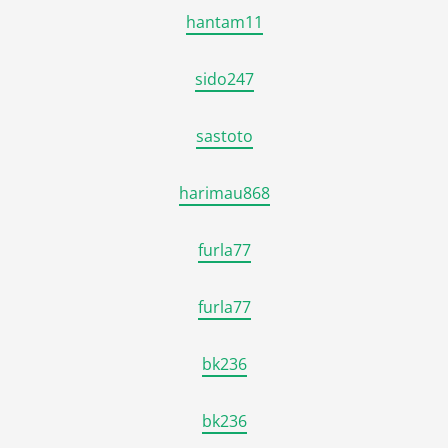
hantam11
sido247
sastoto
harimau868
furla77
furla77
bk236
bk236