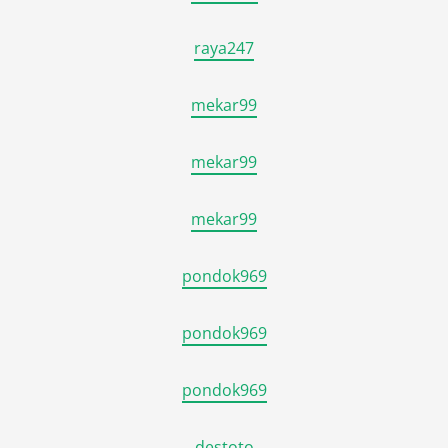
raya247
mekar99
mekar99
mekar99
pondok969
pondok969
pondok969
destoto