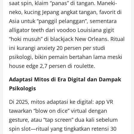
saat spin, klaim “panas” di tangan. Maneki-
neko, kucing Jepang angkat tangan, favorit di
Asia untuk “panggil pelanggan”, sementara
alligator teeth dari voodoo Louisiana gigit
“hoki musuh” di blackjack New Orleans. Ritual
ini kurangi anxiety 20 persen per studi
psikologi, bikin pemain bertahan lama meski
house edge 2,7 persen di roulette.
Adaptasi Mitos di Era Digital dan Dampak
Psikologis
Di 2025, mitos adaptasi ke digital: app VR
tawarkan “blow on dice” virtual dengan
gesture, atau “tap screen” dua kali sebelum
spin slot—ritual yang tingkatkan retensi 30