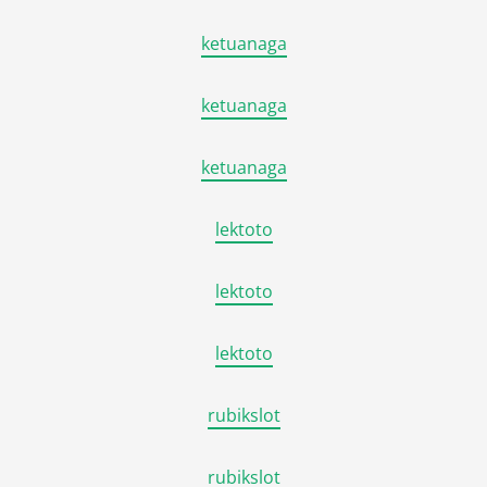
ketuanaga
ketuanaga
ketuanaga
lektoto
lektoto
lektoto
rubikslot
rubikslot