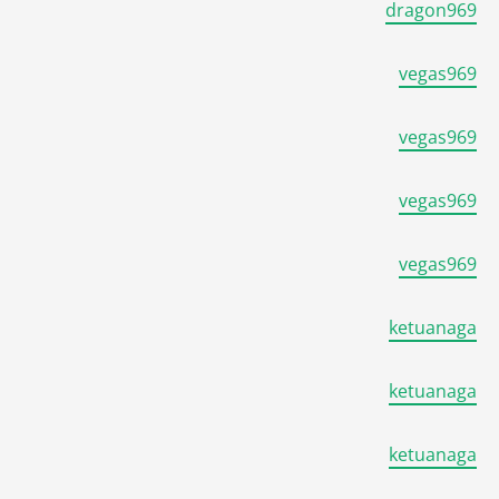
dragon969
vegas969
vegas969
vegas969
vegas969
ketuanaga
ketuanaga
ketuanaga