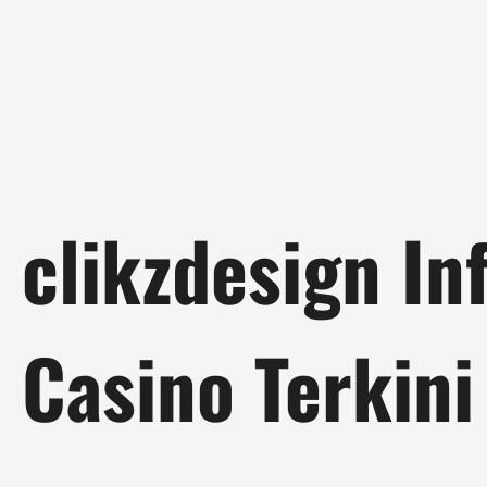
clikzdesign In
Casino Terkini