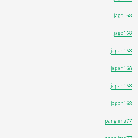
jago168
jago168
japan168
japan168
japan168
japan168
panglima77