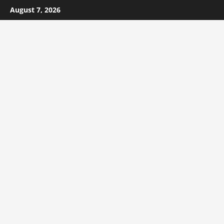
Skip
August 7, 2026
to
content