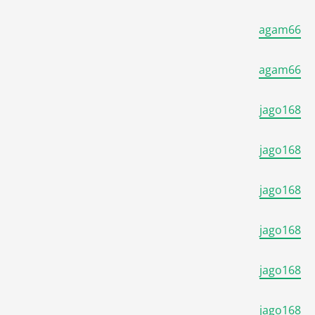
agam66
agam66
jago168
jago168
jago168
jago168
jago168
jago168