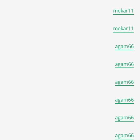
mekar11
mekar11
agam66
agam66
agam66
agam66
agam66
agam66