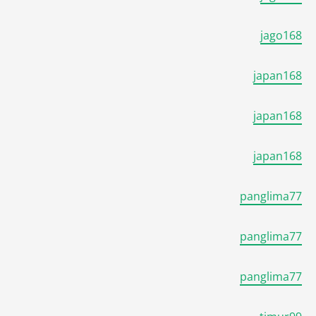
jago168
japan168
japan168
japan168
panglima77
panglima77
panglima77