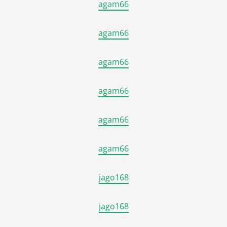
agam66
agam66
agam66
agam66
agam66
agam66
jago168
jago168