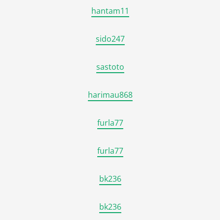
hantam11
sido247
sastoto
harimau868
furla77
furla77
bk236
bk236