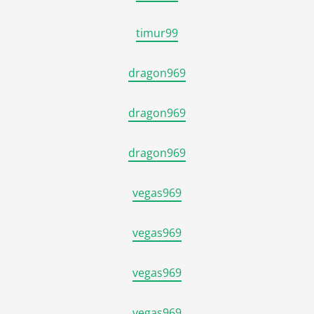
timur99
dragon969
dragon969
dragon969
vegas969
vegas969
vegas969
vegas969