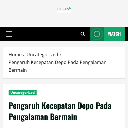
rusa55
WATCH
Primary
Menu
Home
Uncategorized
Pengaruh Kecepatan Depo Pada Pengalaman
Bermain
Uncategorized
Pengaruh Kecepatan Depo Pada
Pengalaman Bermain