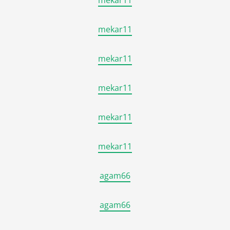
mekar11
mekar11
mekar11
mekar11
mekar11
mekar11
agam66
agam66