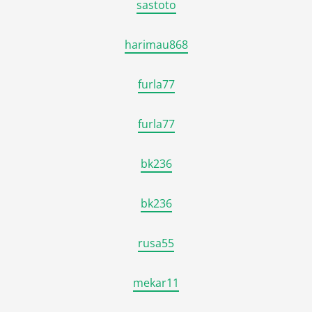
sastoto
harimau868
furla77
furla77
bk236
bk236
rusa55
mekar11