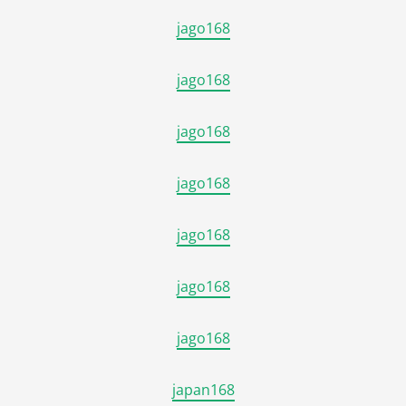
jago168
jago168
jago168
jago168
jago168
jago168
jago168
japan168