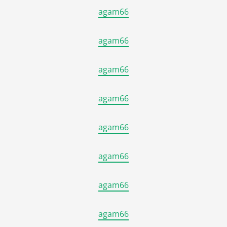
agam66
agam66
agam66
agam66
agam66
agam66
agam66
agam66