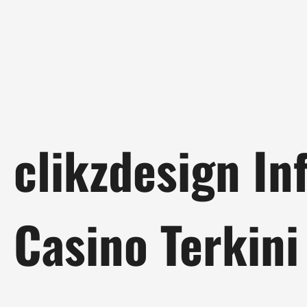
clikzdesign In
Casino Terkini