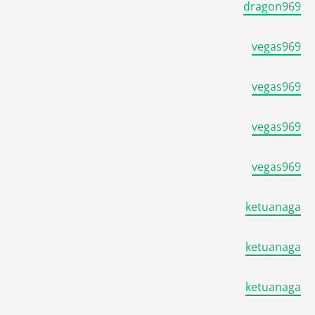
dragon969
vegas969
vegas969
vegas969
vegas969
ketuanaga
ketuanaga
ketuanaga