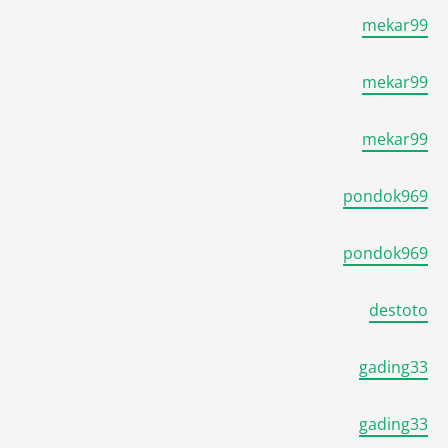
mekar99
mekar99
mekar99
pondok969
pondok969
destoto
gading33
gading33