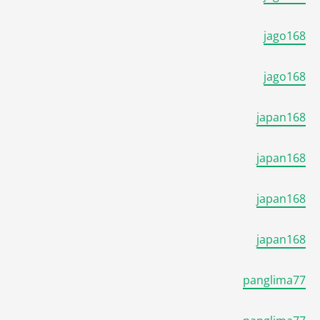
jago168
jago168
japan168
japan168
japan168
japan168
panglima77