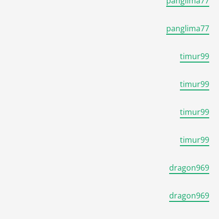
panglima77
panglima77
timur99
timur99
timur99
timur99
dragon969
dragon969