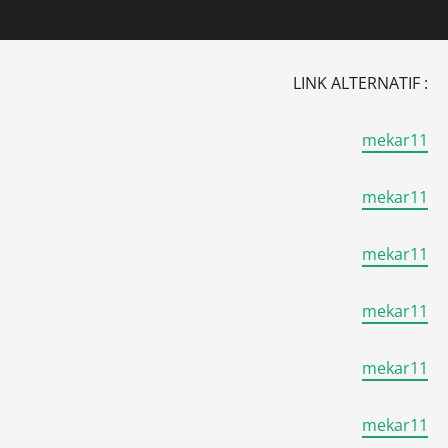
LINK ALTERNATIF :
mekar11
mekar11
mekar11
mekar11
mekar11
mekar11