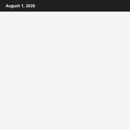
Skip
August 1, 2026
to
content