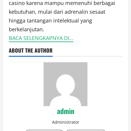
casino karena mampu memenuhi berbagai
kebutuhan, mulai dari adrenalin sesaat
hingga tantangan intelektual yang
berkelanjutan.
BACA SELENGKAPNYA DI…
ABOUT THE AUTHOR
admin
Administrator