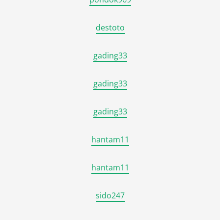
destoto
gading33
gading33
gading33
hantam11
hantam11
sido247