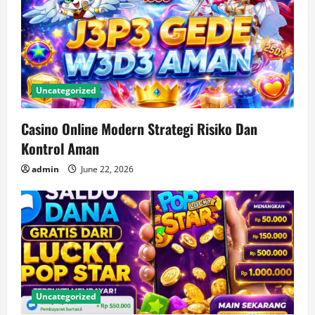
Uncategorized
Casino Online Modern Strategi Risiko Dan
Kontrol Aman
admin
June 22, 2026
Uncategorized