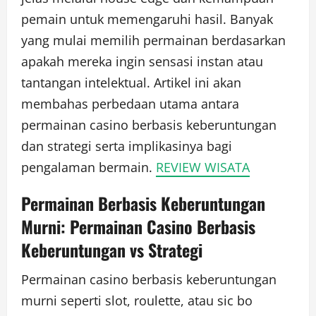
pemain untuk memengaruhi hasil. Banyak
yang mulai memilih permainan berdasarkan
apakah mereka ingin sensasi instan atau
tantangan intelektual. Artikel ini akan
membahas perbedaan utama antara
permainan casino berbasis keberuntungan
dan strategi serta implikasinya bagi
pengalaman bermain.
REVIEW WISATA
Permainan Berbasis Keberuntungan
Murni: Permainan Casino Berbasis
Keberuntungan vs Strategi
Permainan casino berbasis keberuntungan
murni seperti slot, roulette, atau sic bo