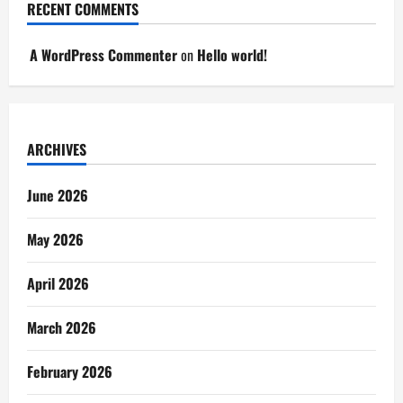
RECENT COMMENTS
A WordPress Commenter
on
Hello world!
ARCHIVES
June 2026
May 2026
April 2026
March 2026
February 2026