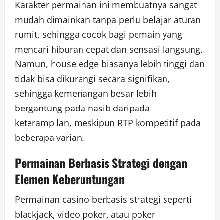
Karakter permainan ini membuatnya sangat
mudah dimainkan tanpa perlu belajar aturan
rumit, sehingga cocok bagi pemain yang
mencari hiburan cepat dan sensasi langsung.
Namun, house edge biasanya lebih tinggi dan
tidak bisa dikurangi secara signifikan,
sehingga kemenangan besar lebih
bergantung pada nasib daripada
keterampilan, meskipun RTP kompetitif pada
beberapa varian.
Permainan Berbasis Strategi dengan
Elemen Keberuntungan
Permainan casino berbasis strategi seperti
blackjack, video poker, atau poker