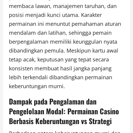
membaca lawan, manajemen taruhan, dan
posisi menjadi kunci utama. Karakter
permainan ini menuntut pemahaman aturan
mendalam dan latihan, sehingga pemain
berpengalaman memiliki keunggulan nyata
dibandingkan pemula. Meskipun kartu awal
tetap acak, keputusan yang tepat secara
konsisten membuat hasil jangka panjang
lebih terkendali dibandingkan permainan
keberuntungan murni.
Dampak pada Pengalaman dan
Pengelolaan Modal: Permainan Casino
Berbasis Keberuntungan vs Strategi