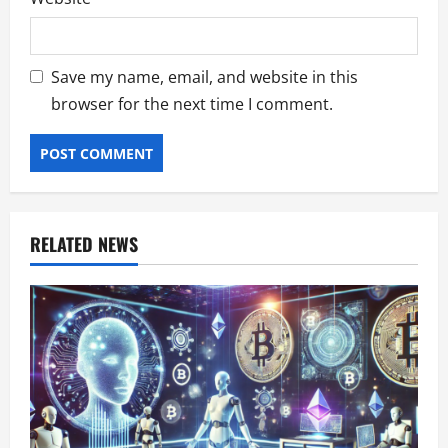
Save my name, email, and website in this
browser for the next time I comment.
RELATED NEWS