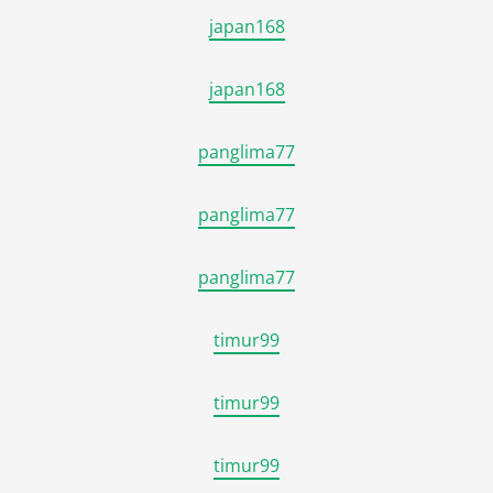
japan168
japan168
panglima77
panglima77
panglima77
timur99
timur99
timur99