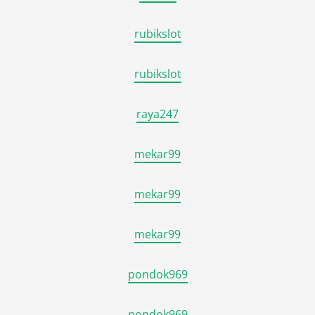
rubikslot
rubikslot
raya247
mekar99
mekar99
mekar99
pondok969
pondok969