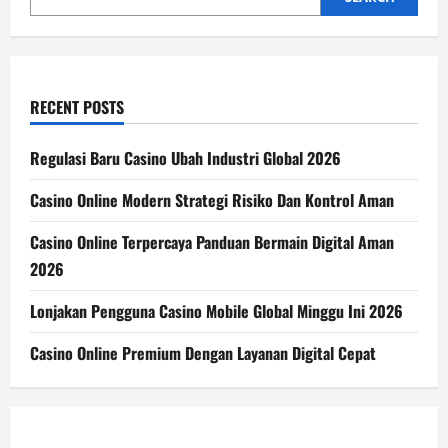
RECENT POSTS
Regulasi Baru Casino Ubah Industri Global 2026
Casino Online Modern Strategi Risiko Dan Kontrol Aman
Casino Online Terpercaya Panduan Bermain Digital Aman
2026
Lonjakan Pengguna Casino Mobile Global Minggu Ini 2026
Casino Online Premium Dengan Layanan Digital Cepat