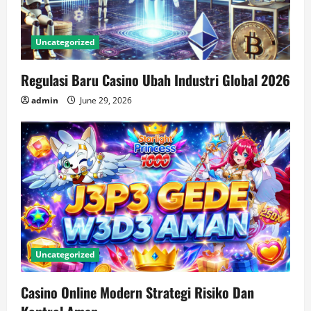
Uncategorized
Regulasi Baru Casino Ubah Industri Global 2026
admin
June 29, 2026
Uncategorized
Casino Online Modern Strategi Risiko Dan