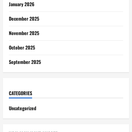
January 2026
December 2025
November 2025
October 2025
September 2025
CATEGORIES
Uncategorized