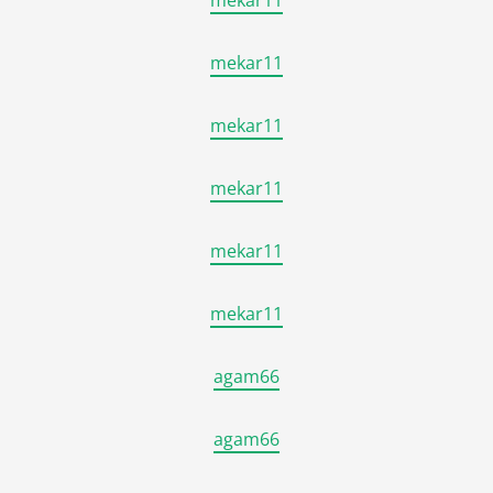
mekar11
mekar11
mekar11
mekar11
mekar11
mekar11
agam66
agam66