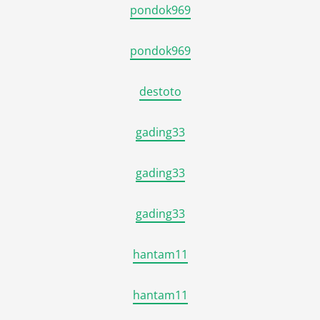
pondok969
pondok969
destoto
gading33
gading33
gading33
hantam11
hantam11