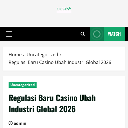
rusa55
WATCH
Primary
Menu
Home
Uncategorized
Regulasi Baru Casino Ubah Industri Global 2026
Uncategorized
Regulasi Baru Casino Ubah
Industri Global 2026
admin