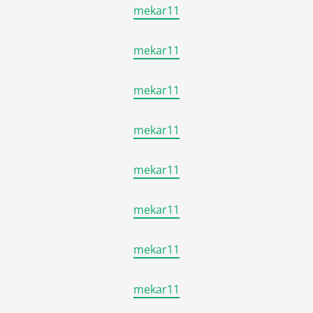
mekar11
mekar11
mekar11
mekar11
mekar11
mekar11
mekar11
mekar11