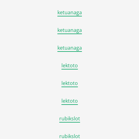
ketuanaga
ketuanaga
ketuanaga
lektoto
lektoto
lektoto
rubikslot
rubikslot