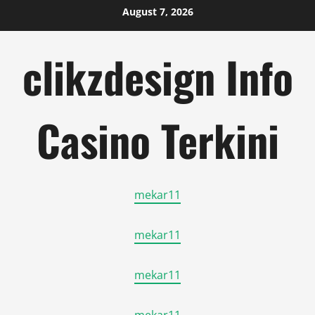
Skip
August 7, 2026
to
content
clikzdesign Info
Casino Terkini
mekar11
mekar11
mekar11