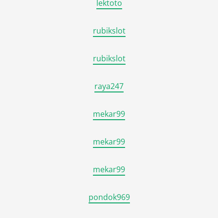
lektoto
rubikslot
rubikslot
raya247
mekar99
mekar99
mekar99
pondok969