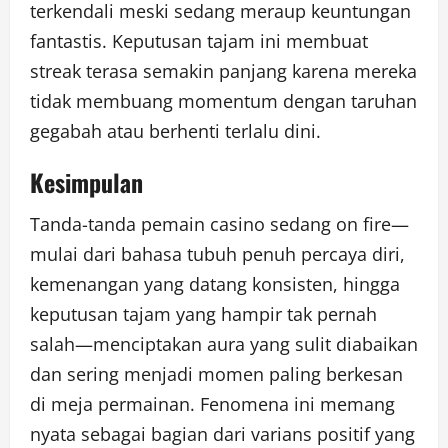
terkendali meski sedang meraup keuntungan
fantastis. Keputusan tajam ini membuat
streak terasa semakin panjang karena mereka
tidak membuang momentum dengan taruhan
gegabah atau berhenti terlalu dini.
Kesimpulan
Tanda-tanda pemain casino sedang on fire—
mulai dari bahasa tubuh penuh percaya diri,
kemenangan yang datang konsisten, hingga
keputusan tajam yang hampir tak pernah
salah—menciptakan aura yang sulit diabaikan
dan sering menjadi momen paling berkesan
di meja permainan. Fenomena ini memang
nyata sebagai bagian dari varians positif yang