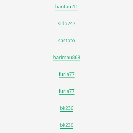
hantam11
sido247
sastoto
harimau868
furla77
furla77
bk236
bk236