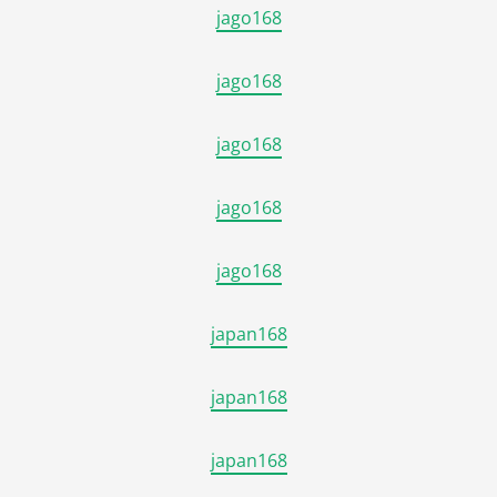
jago168
jago168
jago168
jago168
jago168
japan168
japan168
japan168