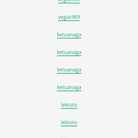
vegas969
ketuanaga
ketuanaga
ketuanaga
ketuanaga
lektoto
lektoto