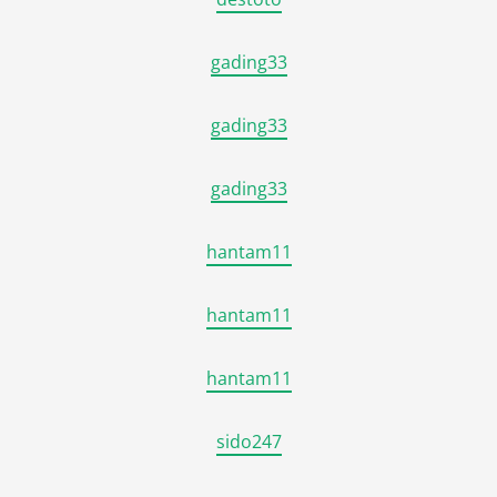
gading33
gading33
gading33
hantam11
hantam11
hantam11
sido247