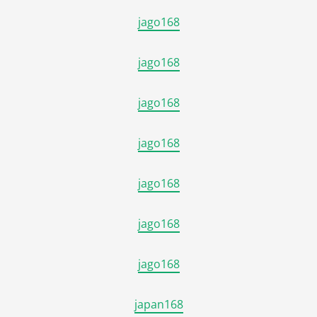
jago168
jago168
jago168
jago168
jago168
jago168
jago168
japan168