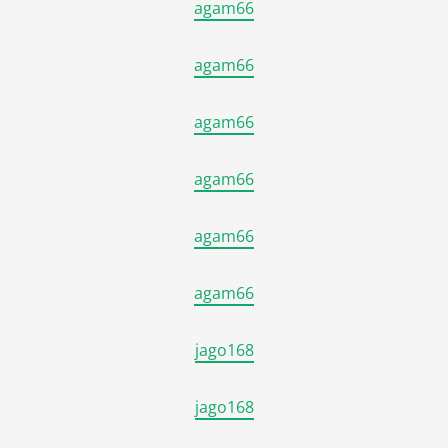
agam66
agam66
agam66
agam66
agam66
agam66
jago168
jago168