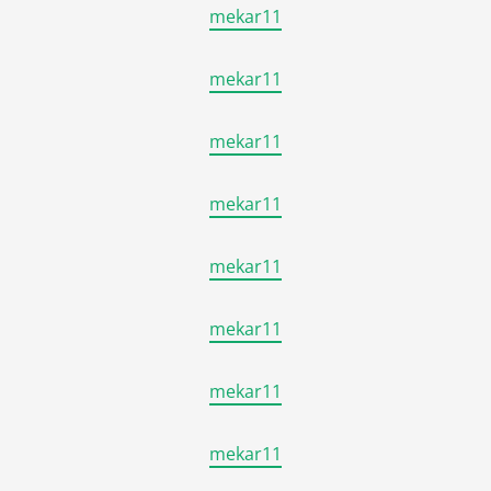
mekar11
mekar11
mekar11
mekar11
mekar11
mekar11
mekar11
mekar11