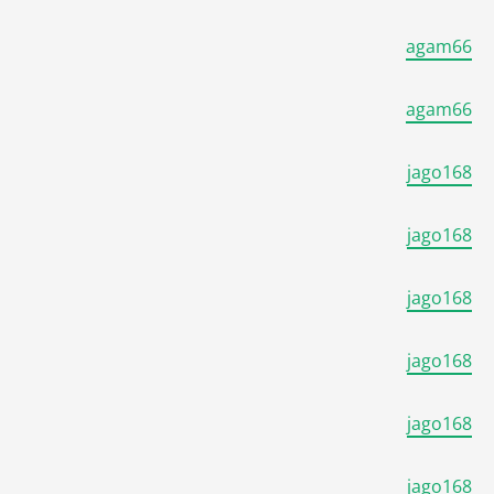
agam66
agam66
jago168
jago168
jago168
jago168
jago168
jago168