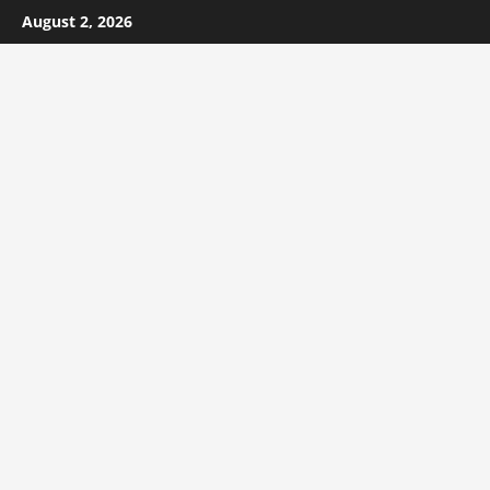
Skip
August 2, 2026
to
content