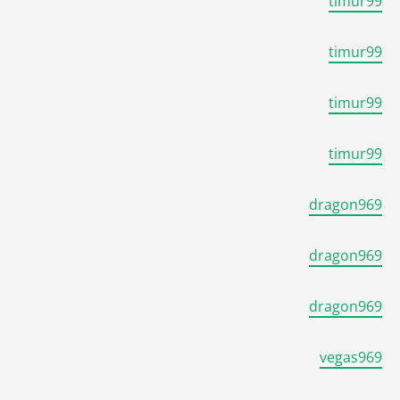
timur99
timur99
timur99
timur99
dragon969
dragon969
dragon969
vegas969