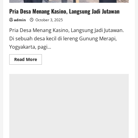
Pria Desa Menang Kasino, Langsung Jadi Jutawan
admin
October 3, 2025
Pria Desa Menang Kasino, Langsung Jadi Jutawan.
Di sebuah desa kecil di lereng Gunung Merapi,
Yogyakarta, pagi...
Read
Read More
more
about
Pria
Desa
Menang
Kasino,
Langsung
Jadi
Jutawan