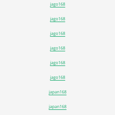
jago168
jago168
jago168
jago168
jago168
jago168
japan168
japan168