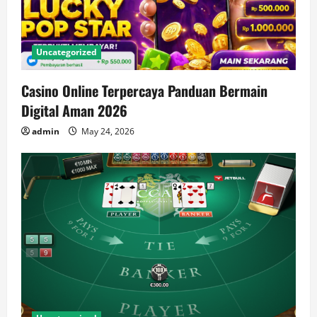
Uncategorized
Casino Online Terpercaya Panduan Bermain
Digital Aman 2026
admin
May 24, 2026