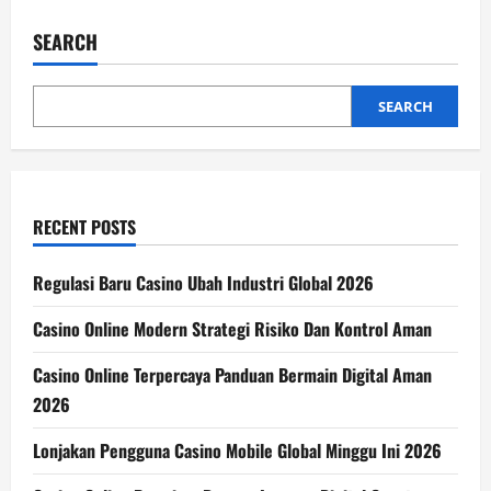
pagination
di
Casino
SEARCH
SEARCH
RECENT POSTS
Regulasi Baru Casino Ubah Industri Global 2026
Casino Online Modern Strategi Risiko Dan Kontrol Aman
Casino Online Terpercaya Panduan Bermain Digital Aman
2026
Lonjakan Pengguna Casino Mobile Global Minggu Ini 2026