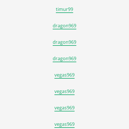
timur99
dragon969
dragon969
dragon969
vegas969
vegas969
vegas969
vegas969