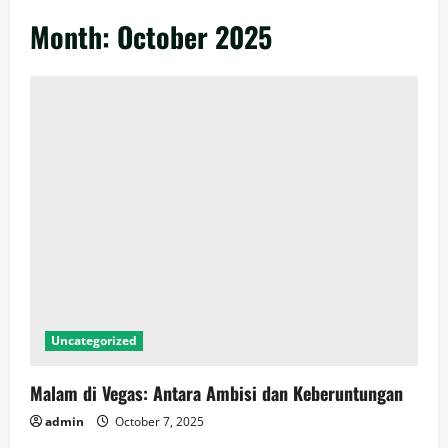
Month:
October 2025
Uncategorized
Malam di Vegas: Antara Ambisi dan Keberuntungan
admin
October 7, 2025