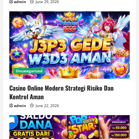
admin
June 29, 2026
Uncategorized
Casino Online Modern Strategi Risiko Dan
Kontrol Aman
admin
June 22, 2026