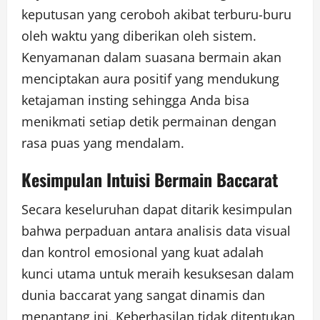
keputusan yang ceroboh akibat terburu-buru
oleh waktu yang diberikan oleh sistem.
Kenyamanan dalam suasana bermain akan
menciptakan aura positif yang mendukung
ketajaman insting sehingga Anda bisa
menikmati setiap detik permainan dengan
rasa puas yang mendalam.
Kesimpulan Intuisi Bermain Baccarat
Secara keseluruhan dapat ditarik kesimpulan
bahwa perpaduan antara analisis data visual
dan kontrol emosional yang kuat adalah
kunci utama untuk meraih kesuksesan dalam
dunia baccarat yang sangat dinamis dan
menantang ini. Keberhasilan tidak ditentukan