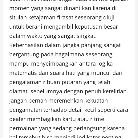
momen yang sangat dinantikan karena di
situlah ketajaman firasat seseorang diuji
untuk berani mengambil keputusan besar
dalam waktu yang sangat singkat.
Keberhasilan dalam jangka panjang sangat
bergantung pada bagaimana seseorang
mampu menyeimbangkan antara logika
matematis dan suara hati yang muncul dari
pengalaman ribuan putaran yang telah
diamati sebelumnya dengan penuh ketelitian.
Jangan pernah meremehkan kekuatan
pengamatan terhadap detail kecil seperti cara
dealer membagikan kartu atau ritme
permainan yang sedang berlangsung karena
hal tersebut bisa menjadi indikator penting