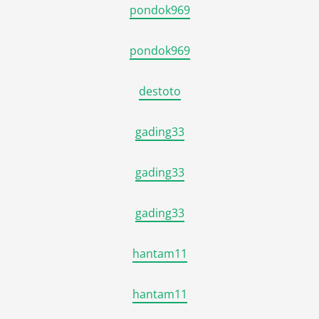
pondok969
pondok969
destoto
gading33
gading33
gading33
hantam11
hantam11