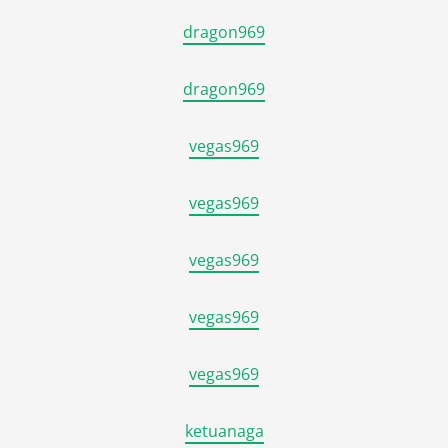
dragon969
dragon969
vegas969
vegas969
vegas969
vegas969
vegas969
ketuanaga