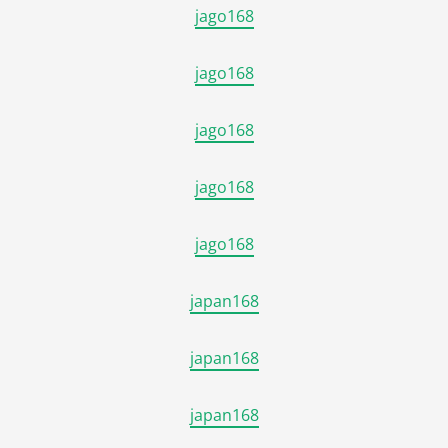
jago168
jago168
jago168
jago168
jago168
japan168
japan168
japan168