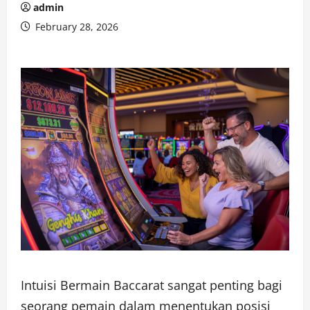
admin
February 28, 2026
Intuisi Bermain Baccarat sangat penting bagi
seorang pemain dalam menentukan posisi