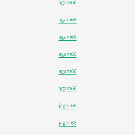
agam66
agam66
agam66
agam66
agam66
agam66
jago168
jago168