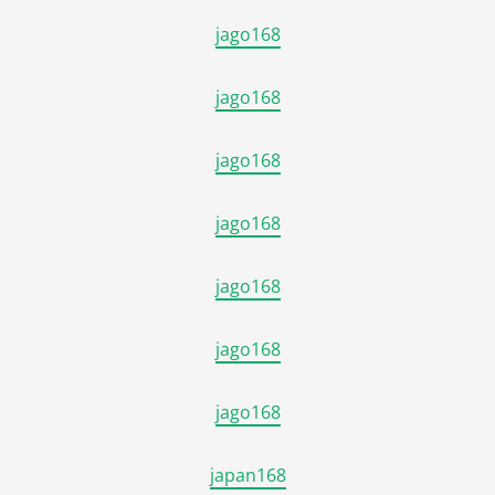
jago168
jago168
jago168
jago168
jago168
jago168
jago168
japan168