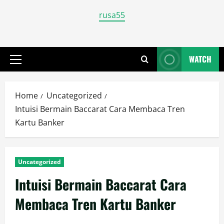
rusa55
WATCH
Primary
Menu
Home
Uncategorized
Intuisi Bermain Baccarat Cara Membaca Tren
Kartu Banker
Uncategorized
Intuisi Bermain Baccarat Cara
Membaca Tren Kartu Banker