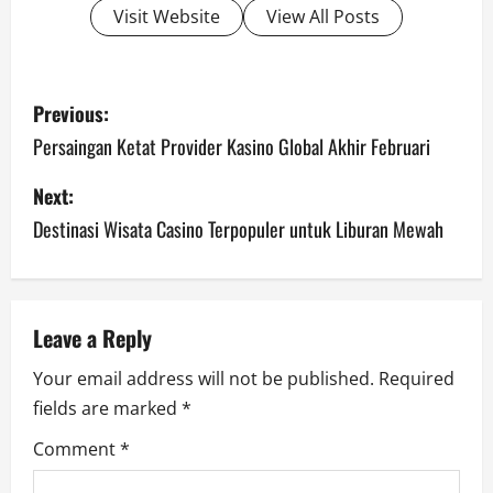
Visit Website
View All Posts
P
Previous:
o
Persaingan Ketat Provider Kasino Global Akhir Februari
s
Next:
Destinasi Wisata Casino Terpopuler untuk Liburan Mewah
t
n
a
Leave a Reply
v
Your email address will not be published.
Required
fields are marked
*
i
Comment
*
g