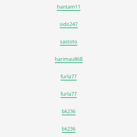
hantam11
sido247
sastoto
harimau868
furla77
furla77
bk236
bk236