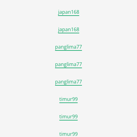
japan168
japan168
panglima77
panglima77
panglima77
timur99
timur99
timur99