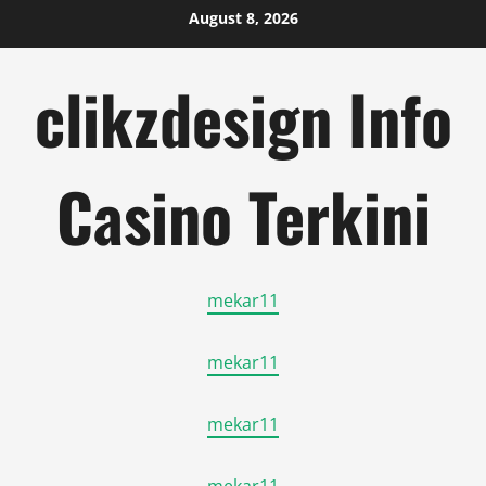
Skip
August 8, 2026
to
content
clikzdesign Info
Casino Terkini
mekar11
mekar11
mekar11