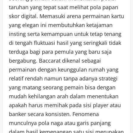
taruhan yang tepat saat melihat pola papan
skor digital. Memasuki arena permainan kartu
yang elegan ini membutuhkan ketajaman
insting serta kemampuan untuk tetap tenang
di tengah fluktuasi hasil yang seringkali tidak
terduga bagi para pemula yang baru saja
bergabung. Baccarat dikenal sebagai
permainan dengan keunggulan rumah yang
relatif rendah namun tanpa adanya strategi
yang matang seorang pemain bisa dengan
mudah kehilangan arah dalam menentukan
apakah harus memihak pada sisi player atau
banker secara konsisten. Fenomena
munculnya pola naga atau garis panjang
dalam hasil kemenangan satu sisi merupakan