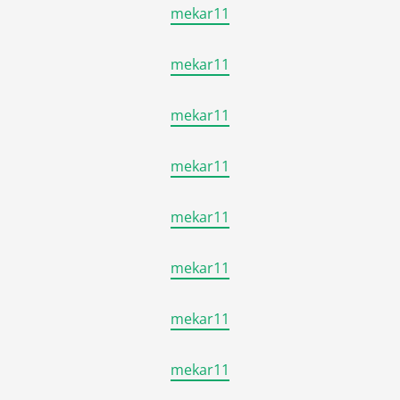
mekar11
mekar11
mekar11
mekar11
mekar11
mekar11
mekar11
mekar11