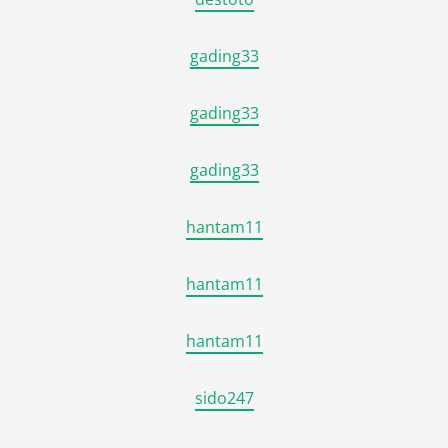
gading33
gading33
gading33
hantam11
hantam11
hantam11
sido247