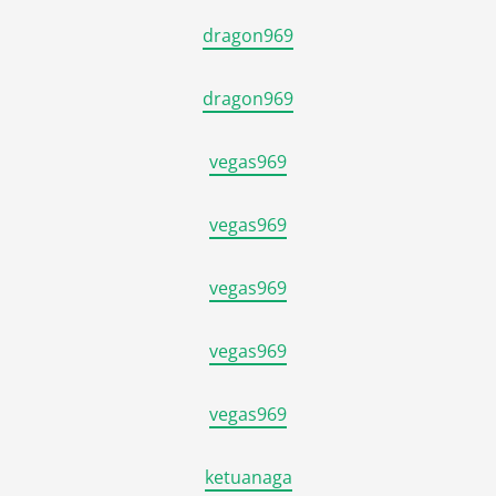
dragon969
dragon969
vegas969
vegas969
vegas969
vegas969
vegas969
ketuanaga