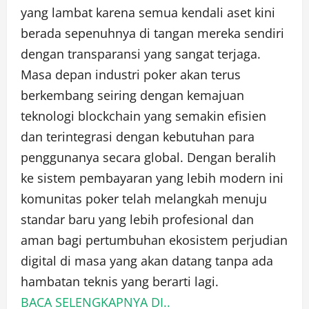
yang lambat karena semua kendali aset kini
berada sepenuhnya di tangan mereka sendiri
dengan transparansi yang sangat terjaga.
Masa depan industri poker akan terus
berkembang seiring dengan kemajuan
teknologi blockchain yang semakin efisien
dan terintegrasi dengan kebutuhan para
penggunanya secara global. Dengan beralih
ke sistem pembayaran yang lebih modern ini
komunitas poker telah melangkah menuju
standar baru yang lebih profesional dan
aman bagi pertumbuhan ekosistem perjudian
digital di masa yang akan datang tanpa ada
hambatan teknis yang berarti lagi.
BACA SELENGKAPNYA DI..