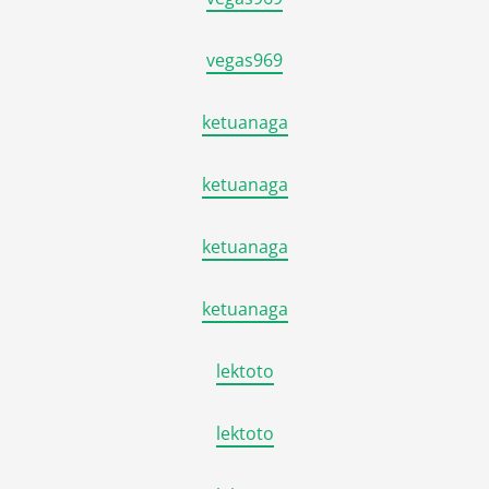
vegas969
ketuanaga
ketuanaga
ketuanaga
ketuanaga
lektoto
lektoto