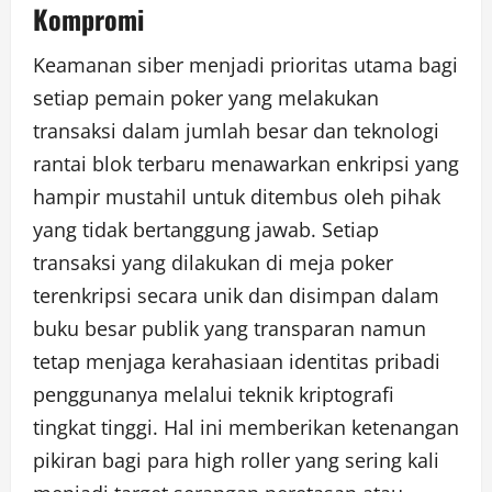
Kompromi
Keamanan siber menjadi prioritas utama bagi
setiap pemain poker yang melakukan
transaksi dalam jumlah besar dan teknologi
rantai blok terbaru menawarkan enkripsi yang
hampir mustahil untuk ditembus oleh pihak
yang tidak bertanggung jawab. Setiap
transaksi yang dilakukan di meja poker
terenkripsi secara unik dan disimpan dalam
buku besar publik yang transparan namun
tetap menjaga kerahasiaan identitas pribadi
penggunanya melalui teknik kriptografi
tingkat tinggi. Hal ini memberikan ketenangan
pikiran bagi para high roller yang sering kali