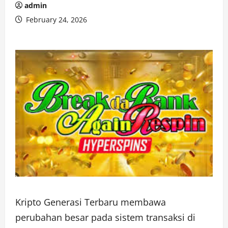
admin
February 24, 2026
Kripto Generasi Terbaru membawa
perubahan besar pada sistem transaksi di