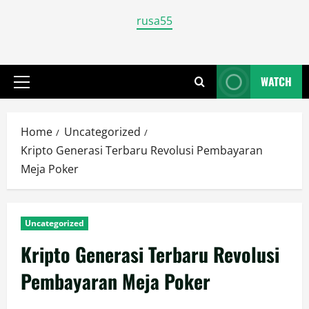
rusa55
WATCH
Primary
Menu
Home
Uncategorized
Kripto Generasi Terbaru Revolusi Pembayaran
Meja Poker
Uncategorized
Kripto Generasi Terbaru Revolusi
Pembayaran Meja Poker