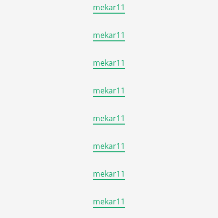
mekar11
mekar11
mekar11
mekar11
mekar11
mekar11
mekar11
mekar11