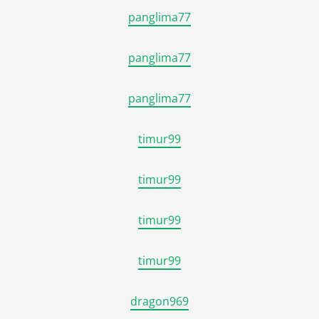
panglima77
panglima77
panglima77
timur99
timur99
timur99
timur99
dragon969