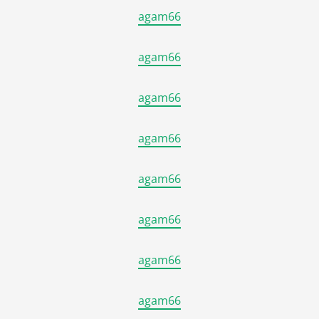
agam66
agam66
agam66
agam66
agam66
agam66
agam66
agam66