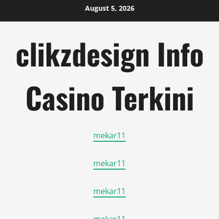
Skip
August 5, 2026
to
content
clikzdesign Info
Casino Terkini
mekar11
mekar11
mekar11