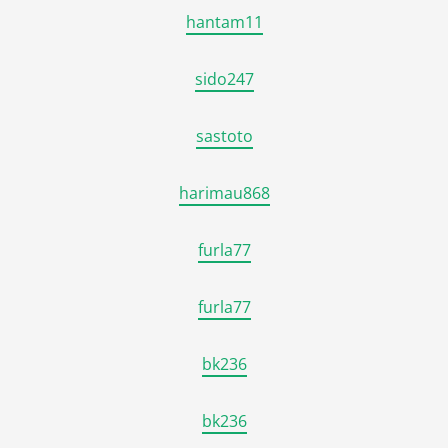
hantam11
sido247
sastoto
harimau868
furla77
furla77
bk236
bk236