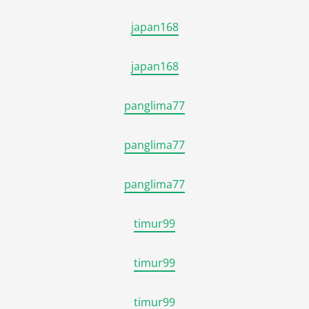
japan168
japan168
panglima77
panglima77
panglima77
timur99
timur99
timur99