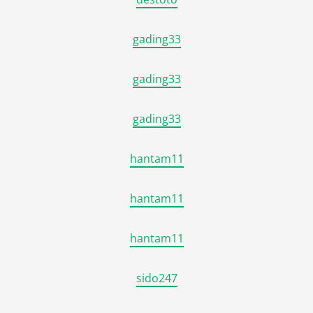
gading33
gading33
gading33
hantam11
hantam11
hantam11
sido247