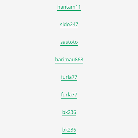
hantam11
sido247
sastoto
harimau868
furla77
furla77
bk236
bk236