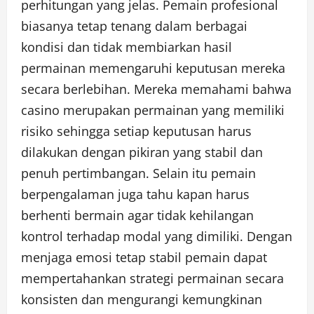
perhitungan yang jelas. Pemain profesional
biasanya tetap tenang dalam berbagai
kondisi dan tidak membiarkan hasil
permainan memengaruhi keputusan mereka
secara berlebihan. Mereka memahami bahwa
casino merupakan permainan yang memiliki
risiko sehingga setiap keputusan harus
dilakukan dengan pikiran yang stabil dan
penuh pertimbangan. Selain itu pemain
berpengalaman juga tahu kapan harus
berhenti bermain agar tidak kehilangan
kontrol terhadap modal yang dimiliki. Dengan
menjaga emosi tetap stabil pemain dapat
mempertahankan strategi permainan secara
konsisten dan mengurangi kemungkinan