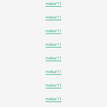
mekar11
mekar11
mekar11
mekar11
mekar11
mekar11
mekar11
mekar11