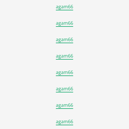
agam66
agam66
agam66
agam66
agam66
agam66
agam66
agam66