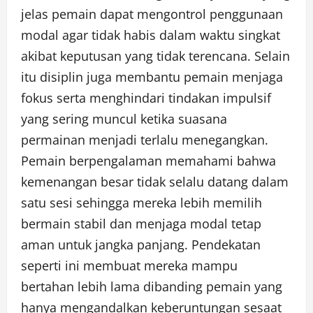
jelas pemain dapat mengontrol penggunaan
modal agar tidak habis dalam waktu singkat
akibat keputusan yang tidak terencana. Selain
itu disiplin juga membantu pemain menjaga
fokus serta menghindari tindakan impulsif
yang sering muncul ketika suasana
permainan menjadi terlalu menegangkan.
Pemain berpengalaman memahami bahwa
kemenangan besar tidak selalu datang dalam
satu sesi sehingga mereka lebih memilih
bermain stabil dan menjaga modal tetap
aman untuk jangka panjang. Pendekatan
seperti ini membuat mereka mampu
bertahan lebih lama dibanding pemain yang
hanya mengandalkan keberuntungan sesaat