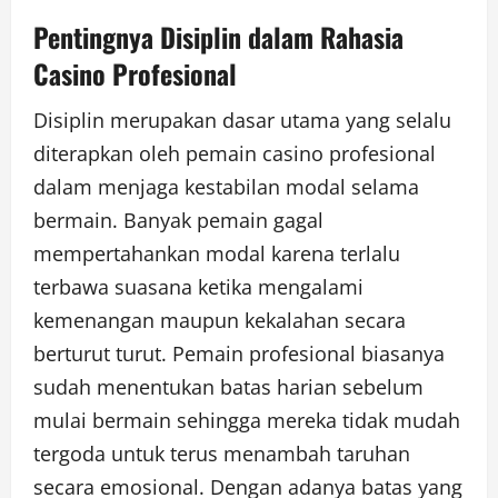
Pentingnya Disiplin dalam Rahasia
Casino Profesional
Disiplin merupakan dasar utama yang selalu
diterapkan oleh pemain casino profesional
dalam menjaga kestabilan modal selama
bermain. Banyak pemain gagal
mempertahankan modal karena terlalu
terbawa suasana ketika mengalami
kemenangan maupun kekalahan secara
berturut turut. Pemain profesional biasanya
sudah menentukan batas harian sebelum
mulai bermain sehingga mereka tidak mudah
tergoda untuk terus menambah taruhan
secara emosional. Dengan adanya batas yang