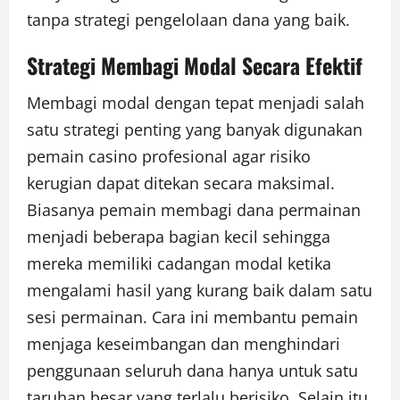
tanpa strategi pengelolaan dana yang baik.
Strategi Membagi Modal Secara Efektif
Membagi modal dengan tepat menjadi salah
satu strategi penting yang banyak digunakan
pemain casino profesional agar risiko
kerugian dapat ditekan secara maksimal.
Biasanya pemain membagi dana permainan
menjadi beberapa bagian kecil sehingga
mereka memiliki cadangan modal ketika
mengalami hasil yang kurang baik dalam satu
sesi permainan. Cara ini membantu pemain
menjaga keseimbangan dan menghindari
penggunaan seluruh dana hanya untuk satu
taruhan besar yang terlalu berisiko. Selain itu