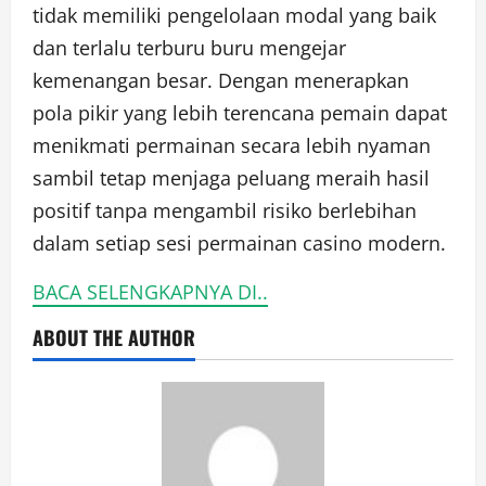
tidak memiliki pengelolaan modal yang baik
dan terlalu terburu buru mengejar
kemenangan besar. Dengan menerapkan
pola pikir yang lebih terencana pemain dapat
menikmati permainan secara lebih nyaman
sambil tetap menjaga peluang meraih hasil
positif tanpa mengambil risiko berlebihan
dalam setiap sesi permainan casino modern.
BACA SELENGKAPNYA DI..
ABOUT THE AUTHOR