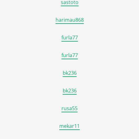
sastoto
harimau868
furla77
furla77
bk236
bk236
rusa55
mekar11