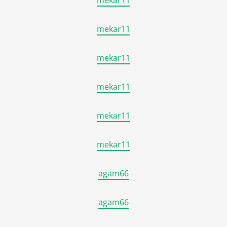
mekar11
mekar11
mekar11
mekar11
mekar11
mekar11
agam66
agam66