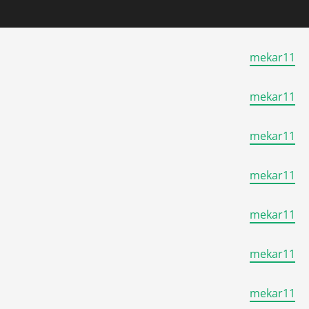
mekar11
mekar11
mekar11
mekar11
mekar11
mekar11
mekar11