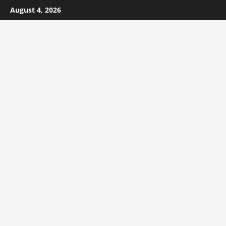
Skip
August 4, 2026
to
content