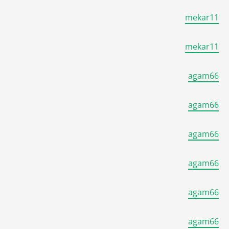
mekar11
mekar11
agam66
agam66
agam66
agam66
agam66
agam66