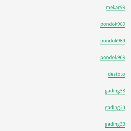
mekar99
pondok969
pondok969
pondok969
destoto
gading33
gading33
gading33