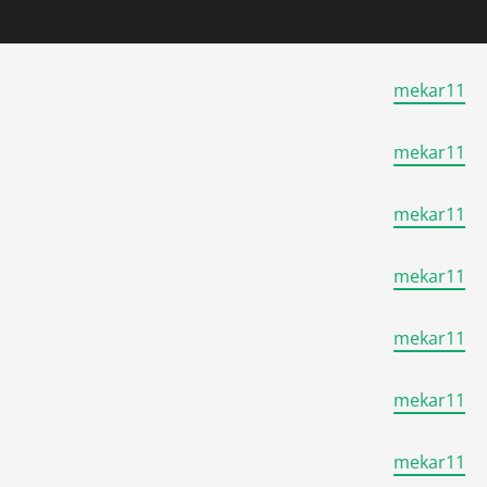
mekar11
mekar11
mekar11
mekar11
mekar11
mekar11
mekar11