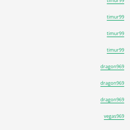
timur99
timur99
timur99
timur99
dragon969
dragon969
dragon969
vegas969