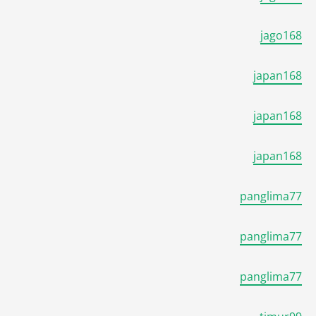
jago168
japan168
japan168
japan168
panglima77
panglima77
panglima77