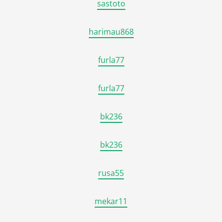
sastoto
harimau868
furla77
furla77
bk236
bk236
rusa55
mekar11