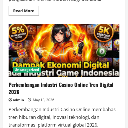
Read
Read More
more
about
Berita
Casino
VR
Inovasi
Mei
2026
Permainan
Kasino
Uncategorized
Perkembangan Industri Casino Online Tren Digital
2026
admin
May 13, 2026
Perkembangan Industri Casino Online membahas
tren hiburan digital, inovasi teknologi, dan
transformasi platform virtual global 2026.