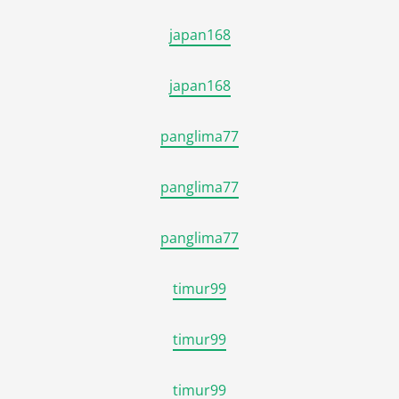
japan168
japan168
panglima77
panglima77
panglima77
timur99
timur99
timur99