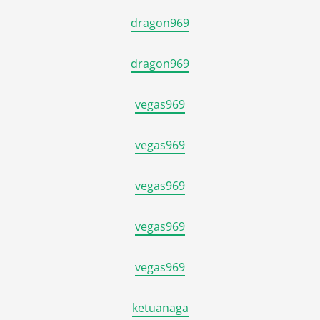
dragon969
dragon969
vegas969
vegas969
vegas969
vegas969
vegas969
ketuanaga