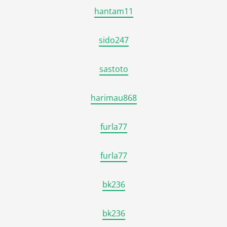
hantam11
sido247
sastoto
harimau868
furla77
furla77
bk236
bk236