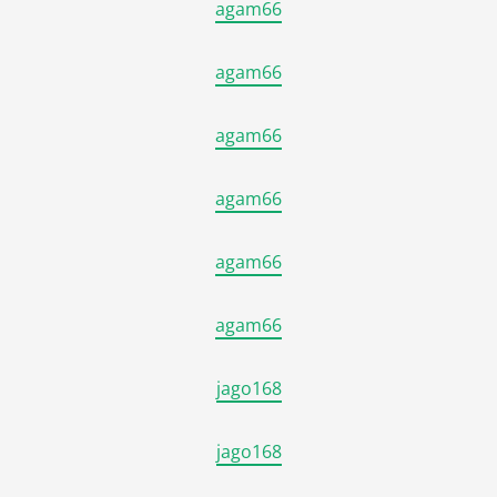
agam66
agam66
agam66
agam66
agam66
agam66
jago168
jago168