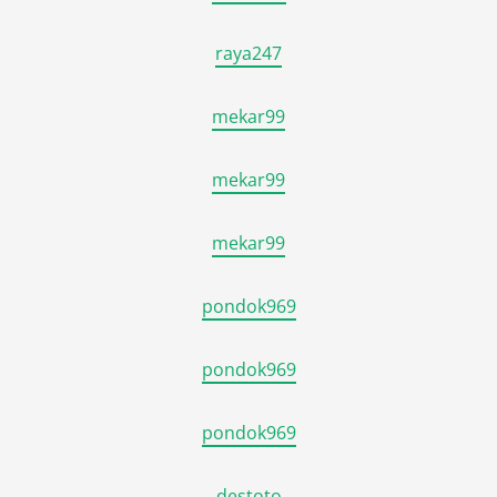
raya247
mekar99
mekar99
mekar99
pondok969
pondok969
pondok969
destoto