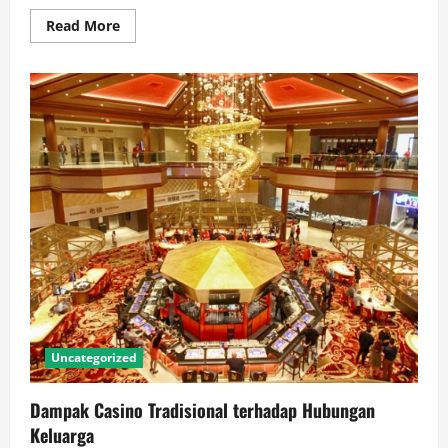
Read
Read More
more
about
Panduan
Memilih
Game
Casino
dengan
Jackpot
Tinggi
Uncategorized
Dampak Casino Tradisional terhadap Hubungan
Keluarga