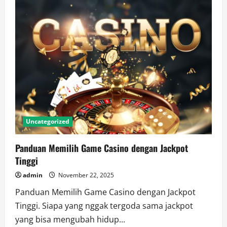
Paling
Populer
dan
Kenapa
Banyak
Diminati
Uncategorized
Panduan Memilih Game Casino dengan Jackpot
Tinggi
admin
November 22, 2025
Panduan Memilih Game Casino dengan Jackpot
Tinggi. Siapa yang nggak tergoda sama jackpot
yang bisa mengubah hidup...