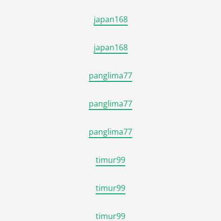
japan168
japan168
panglima77
panglima77
panglima77
timur99
timur99
timur99