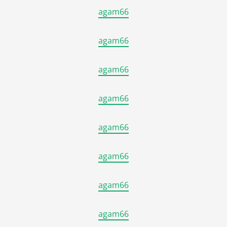
agam66
agam66
agam66
agam66
agam66
agam66
agam66
agam66