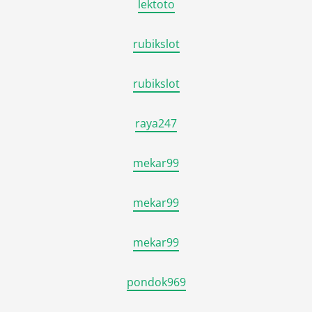
lektoto
rubikslot
rubikslot
raya247
mekar99
mekar99
mekar99
pondok969