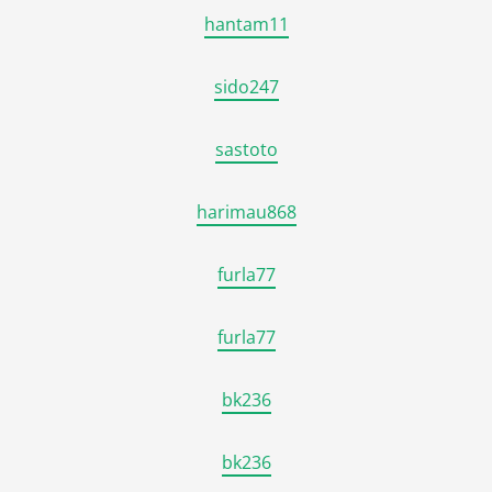
hantam11
sido247
sastoto
harimau868
furla77
furla77
bk236
bk236