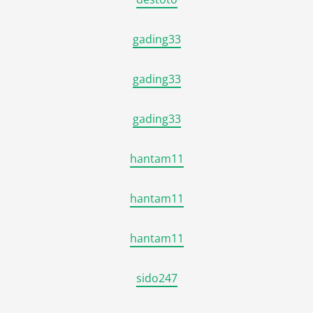
gading33
gading33
gading33
hantam11
hantam11
hantam11
sido247