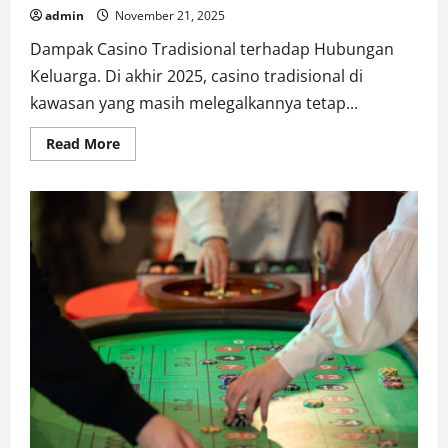
admin
November 21, 2025
Dampak Casino Tradisional terhadap Hubungan
Keluarga. Di akhir 2025, casino tradisional di
kawasan yang masih melegalkannya tetap...
Read
Read More
more
about
Dampak
Casino
Tradisional
terhadap
Hubungan
Keluarga