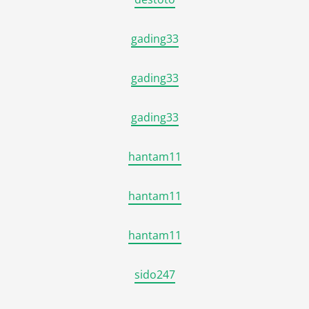
gading33
gading33
gading33
hantam11
hantam11
hantam11
sido247