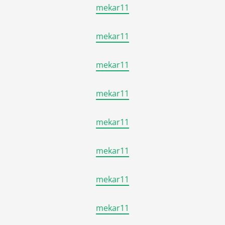
mekar11
mekar11
mekar11
mekar11
mekar11
mekar11
mekar11
mekar11