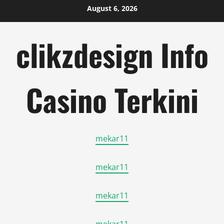
Skip
August 6, 2026
to
content
clikzdesign Info
Casino Terkini
mekar11
mekar11
mekar11