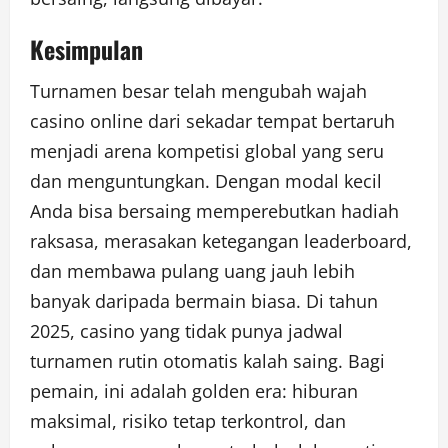
Kesimpulan
Turnamen besar telah mengubah wajah
casino online dari sekadar tempat bertaruh
menjadi arena kompetisi global yang seru
dan menguntungkan. Dengan modal kecil
Anda bisa bersaing memperebutkan hadiah
raksasa, merasakan ketegangan leaderboard,
dan membawa pulang uang jauh lebih
banyak daripada bermain biasa. Di tahun
2025, casino yang tidak punya jadwal
turnamen rutin otomatis kalah saing. Bagi
pemain, ini adalah golden era: hiburan
maksimal, risiko tetap terkontrol, dan