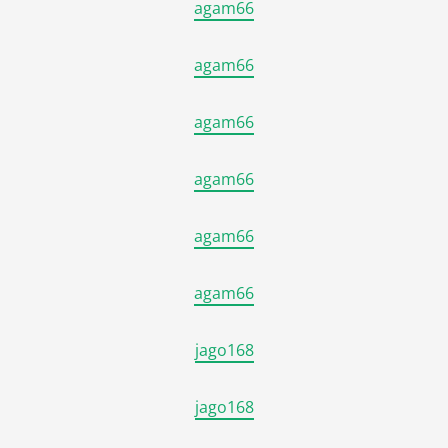
agam66
agam66
agam66
agam66
agam66
agam66
jago168
jago168