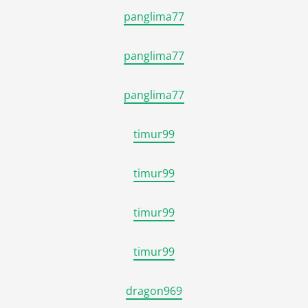
panglima77
panglima77
panglima77
timur99
timur99
timur99
timur99
dragon969