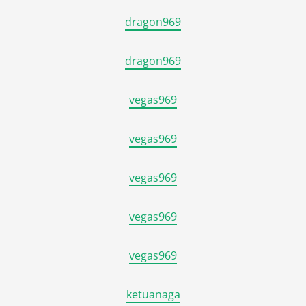
dragon969
dragon969
vegas969
vegas969
vegas969
vegas969
vegas969
ketuanaga