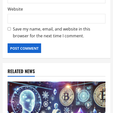
Website
Save my name, email, and website in this
browser for the next time I comment.
RELATED NEWS