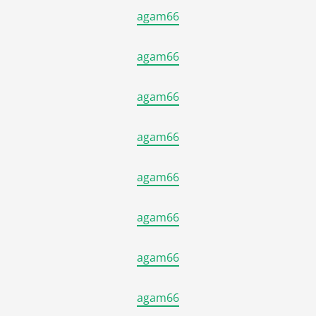
agam66
agam66
agam66
agam66
agam66
agam66
agam66
agam66