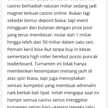
casino berhadiah ratusan miliar sedang jadi
magnet terkuat casino online. Bukan lagi
sekadar bonus deposit biasa, tapi event
mingguan dan bulanan dengan prize pool
yang terus membesar: mulai dari 1 miliar
hingga lebih dari 50 miliar dalam satu seri.
Pemain kecil bisa ikut tanpa buy-in besar,
sementara high roller berebut posisi puncak
leaderboard. Turnamen ini tidak hanya
memberikan kesempatan menang jauh di
atas spin biasa, tapi juga menciptakan
sensasi kompetisi yang membuat adrenalin
naik berkali-kali lipat. Inilah mengapa saat ini
hampir semua casino serius menggelar
turnamen setiap hari—karena mereka tahu,