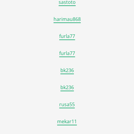
sastoto
harimau868
furla77
furla77
bk236
bk236
rusa55
mekar11