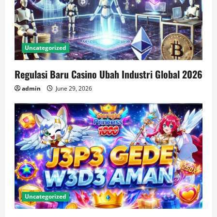
Uncategorized
Regulasi Baru Casino Ubah Industri Global 2026
admin
June 29, 2026
Uncategorized