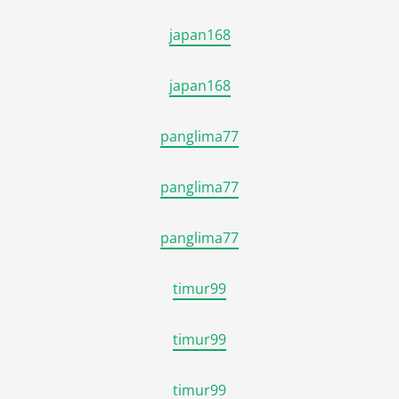
japan168
japan168
panglima77
panglima77
panglima77
timur99
timur99
timur99