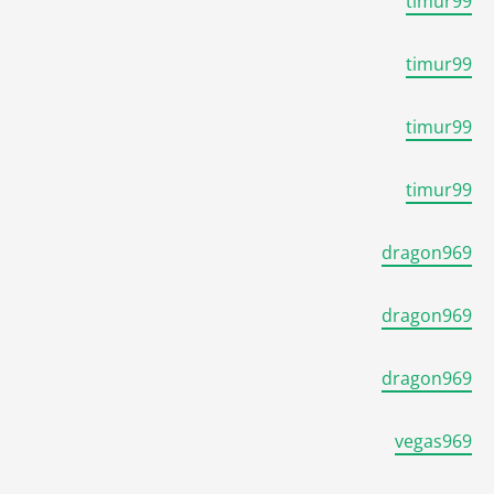
timur99
timur99
timur99
timur99
dragon969
dragon969
dragon969
vegas969