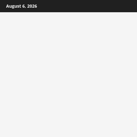
Skip
August 6, 2026
to
content