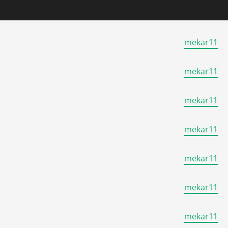
mekar11
mekar11
mekar11
mekar11
mekar11
mekar11
mekar11