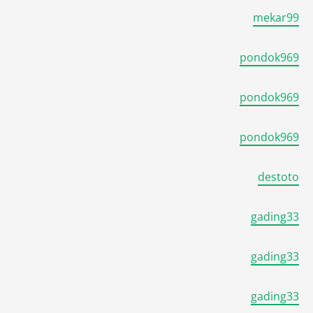
mekar99
pondok969
pondok969
pondok969
destoto
gading33
gading33
gading33