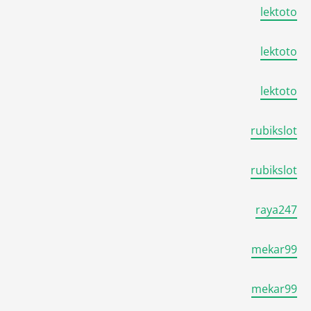
lektoto
lektoto
lektoto
rubikslot
rubikslot
raya247
mekar99
mekar99