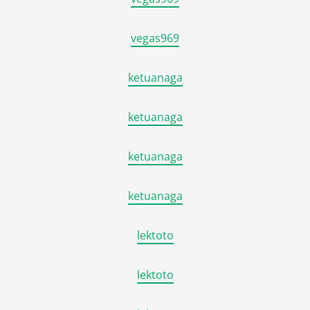
vegas969
ketuanaga
ketuanaga
ketuanaga
ketuanaga
lektoto
lektoto