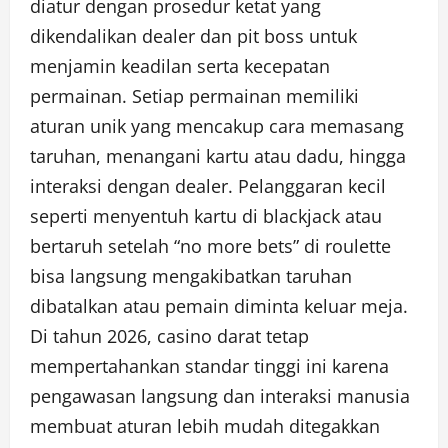
diatur dengan prosedur ketat yang
dikendalikan dealer dan pit boss untuk
menjamin keadilan serta kecepatan
permainan. Setiap permainan memiliki
aturan unik yang mencakup cara memasang
taruhan, menangani kartu atau dadu, hingga
interaksi dengan dealer. Pelanggaran kecil
seperti menyentuh kartu di blackjack atau
bertaruh setelah “no more bets” di roulette
bisa langsung mengakibatkan taruhan
dibatalkan atau pemain diminta keluar meja.
Di tahun 2026, casino darat tetap
mempertahankan standar tinggi ini karena
pengawasan langsung dan interaksi manusia
membuat aturan lebih mudah ditegakkan