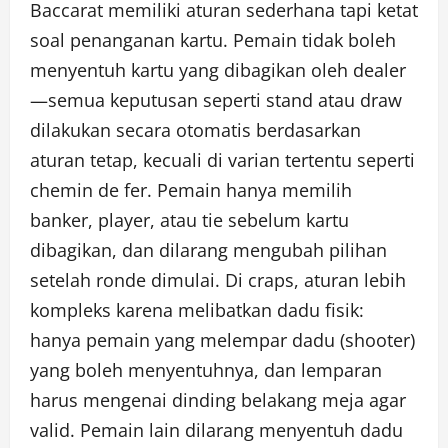
Baccarat memiliki aturan sederhana tapi ketat
soal penanganan kartu. Pemain tidak boleh
menyentuh kartu yang dibagikan oleh dealer
—semua keputusan seperti stand atau draw
dilakukan secara otomatis berdasarkan
aturan tetap, kecuali di varian tertentu seperti
chemin de fer. Pemain hanya memilih
banker, player, atau tie sebelum kartu
dibagikan, dan dilarang mengubah pilihan
setelah ronde dimulai. Di craps, aturan lebih
kompleks karena melibatkan dadu fisik:
hanya pemain yang melempar dadu (shooter)
yang boleh menyentuhnya, dan lemparan
harus mengenai dinding belakang meja agar
valid. Pemain lain dilarang menyentuh dadu