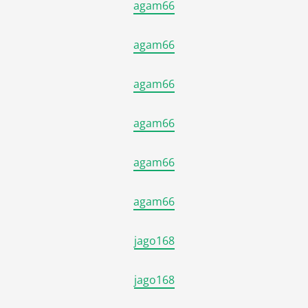
agam66
agam66
agam66
agam66
agam66
agam66
jago168
jago168