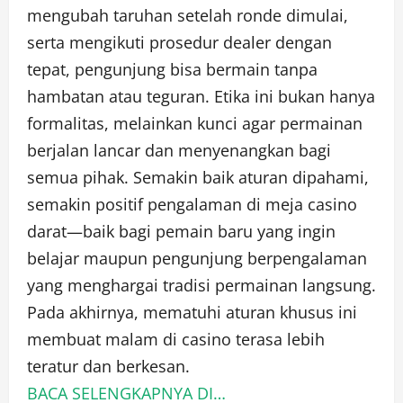
mengubah taruhan setelah ronde dimulai,
serta mengikuti prosedur dealer dengan
tepat, pengunjung bisa bermain tanpa
hambatan atau teguran. Etika ini bukan hanya
formalitas, melainkan kunci agar permainan
berjalan lancar dan menyenangkan bagi
semua pihak. Semakin baik aturan dipahami,
semakin positif pengalaman di meja casino
darat—baik bagi pemain baru yang ingin
belajar maupun pengunjung berpengalaman
yang menghargai tradisi permainan langsung.
Pada akhirnya, mematuhi aturan khusus ini
membuat malam di casino terasa lebih
teratur dan berkesan.
BACA SELENGKAPNYA DI…