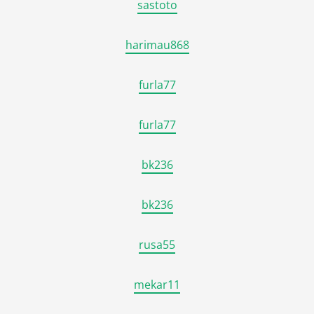
sastoto
harimau868
furla77
furla77
bk236
bk236
rusa55
mekar11