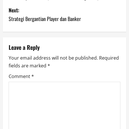
s
Next:
Strategi Bergantian Player dan Banker
t
n
a
Leave a Reply
v
Your email address will not be published.
Required
fields are marked
*
i
Comment
*
g
a
t
i