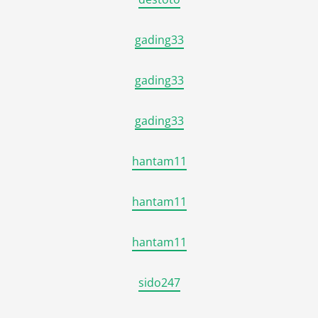
gading33
gading33
gading33
hantam11
hantam11
hantam11
sido247