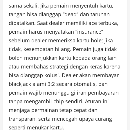
sama sekali. Jika pemain menyentuh kartu,
tangan bisa dianggap “dead” dan taruhan
dibatalkan. Saat dealer memiliki ace terbuka,
pemain harus menyatakan “insurance”
sebelum dealer memeriksa kartu hole; jika
tidak, kesempatan hilang. Pemain juga tidak
boleh menunjukkan kartu kepada orang lain
atau membahas strategi dengan keras karena
bisa dianggap kolusi. Dealer akan membayar
blackjack alami 3:2 secara otomatis, dan
pemain wajib menunggu giliran pembayaran
tanpa mengambil chip sendiri. Aturan ini
menjaga permainan tetap cepat dan
transparan, serta mencegah upaya curang
seperti menukar kartu.