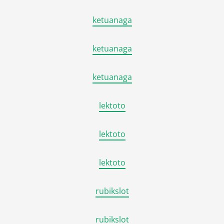
ketuanaga
ketuanaga
ketuanaga
lektoto
lektoto
lektoto
rubikslot
rubikslot