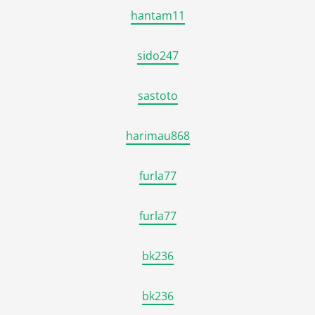
hantam11
sido247
sastoto
harimau868
furla77
furla77
bk236
bk236