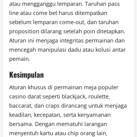
atau mengganggu lemparan. Taruhan pass
line atau come bet harus ditempatkan
sebelum lemparan come-out, dan taruhan
proposition dilarang setelah poin ditetapkan.
Aturan ini menjaga integritas permainan dan
mencegah manipulasi dadu atau kolusi antar
pemain.
Kesimpulan
Aturan khusus di permainan meja populer
casino darat seperti blackjack, roulette,
baccarat, dan craps dirancang untuk menjaga
keadilan, kecepatan, serta kenyamanan
bersama. Dengan mematuhi larangan
menyentuh kartu atau chip orang lain,