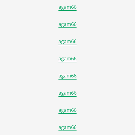
agam66
agam66
agam66
agam66
agam66
agam66
agam66
agam66