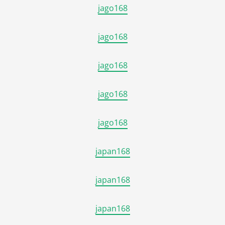
jago168
jago168
jago168
jago168
jago168
japan168
japan168
japan168