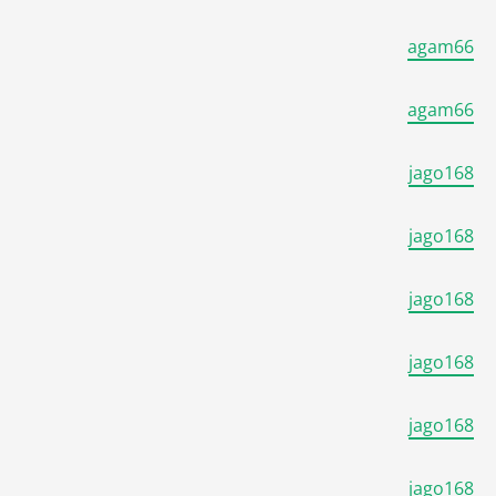
agam66
agam66
jago168
jago168
jago168
jago168
jago168
jago168