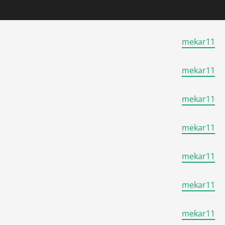
mekar11
mekar11
mekar11
mekar11
mekar11
mekar11
mekar11