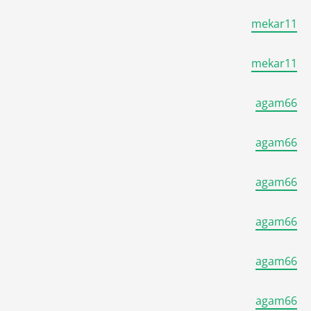
mekar11
mekar11
agam66
agam66
agam66
agam66
agam66
agam66