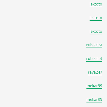
lektoto
lektoto
lektoto
rubikslot
rubikslot
raya247
mekar99
mekar99