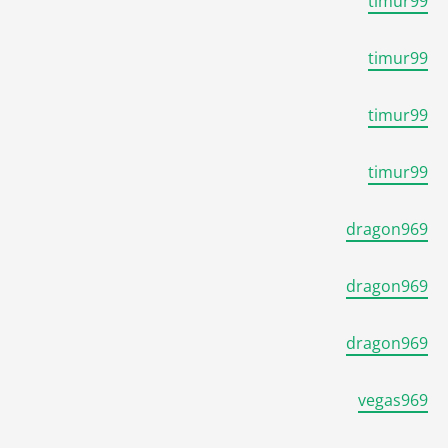
timur99
timur99
timur99
timur99
dragon969
dragon969
dragon969
vegas969