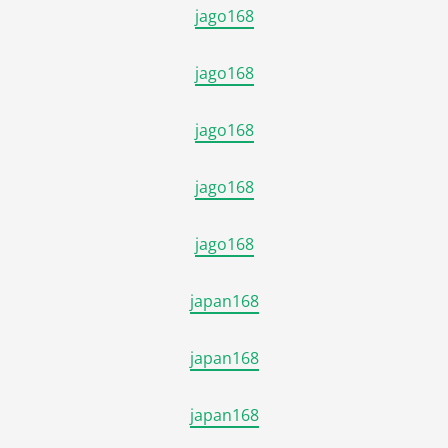
jago168
jago168
jago168
jago168
jago168
japan168
japan168
japan168