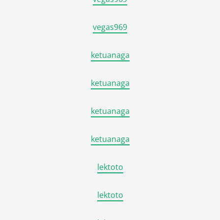
vegas969
ketuanaga
ketuanaga
ketuanaga
ketuanaga
lektoto
lektoto