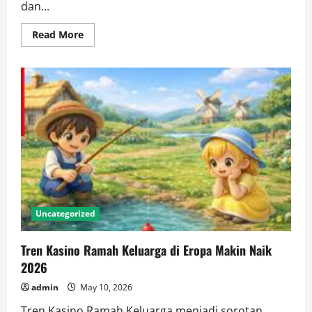
dan...
Read
Read More
more
about
Tips
Bermain
Casino
Online
Uncategorized
Tren Kasino Ramah Keluarga di Eropa Makin Naik
2026
admin
May 10, 2026
Tren Kasino Ramah Keluarga menjadi sorotan