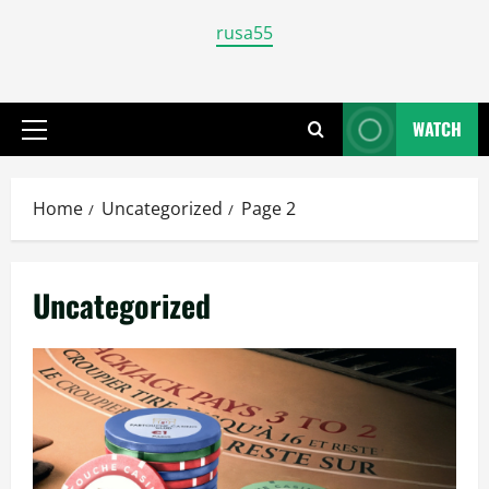
rusa55
WATCH
Primary
Menu
Home
Uncategorized
Page 2
Uncategorized