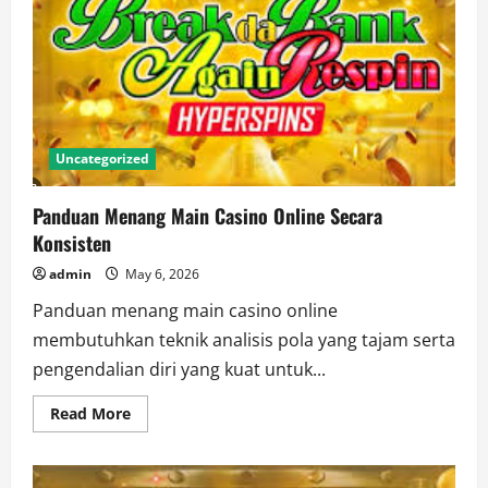
Uncategorized
Panduan Menang Main Casino Online Secara
Konsisten
admin
May 6, 2026
Panduan menang main casino online
membutuhkan teknik analisis pola yang tajam serta
pengendalian diri yang kuat untuk...
Read
Read More
more
about
Panduan
Menang