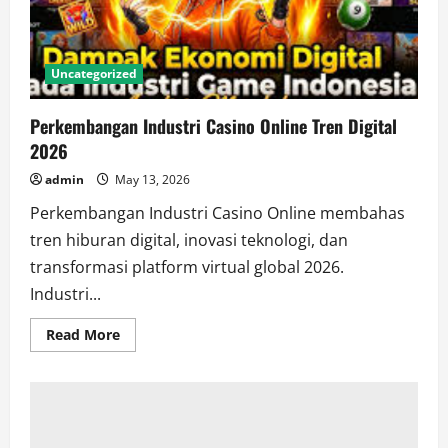
Kasino
Uncategorized
Perkembangan Industri Casino Online Tren Digital
2026
admin
May 13, 2026
Perkembangan Industri Casino Online membahas
tren hiburan digital, inovasi teknologi, dan
transformasi platform virtual global 2026.
Industri...
Read
Read More
more
about
Perkembangan
Industri
Casino
Online
Tren
Digital