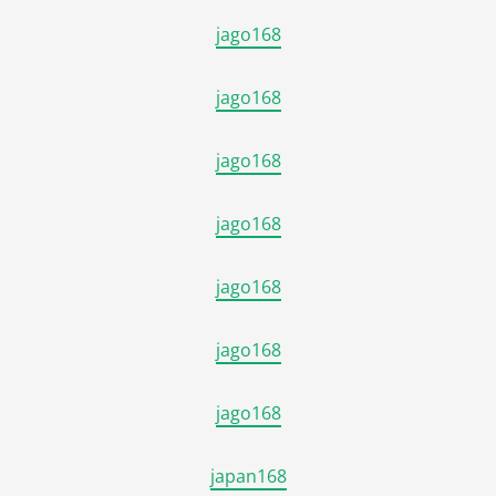
jago168
jago168
jago168
jago168
jago168
jago168
jago168
japan168