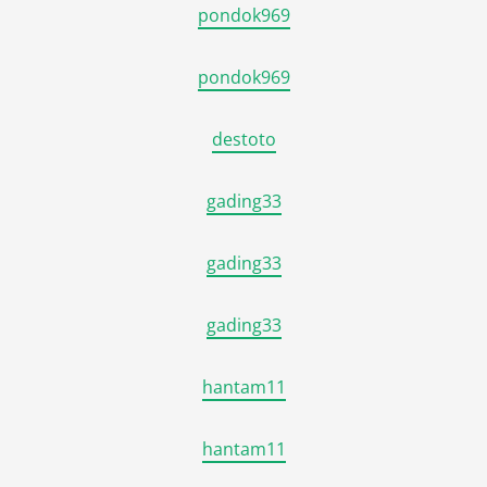
pondok969
pondok969
destoto
gading33
gading33
gading33
hantam11
hantam11