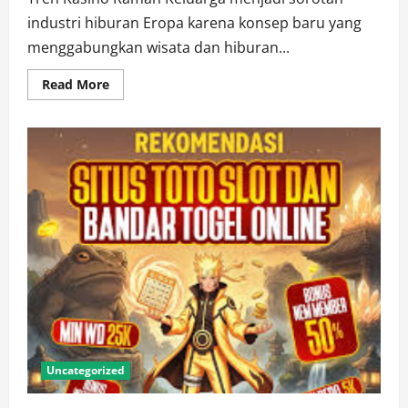
industri hiburan Eropa karena konsep baru yang
menggabungkan wisata dan hiburan...
Read
Read More
more
about
Tren
Kasino
Ramah
Keluarga
di
Eropa
Makin
Naik
2026
Uncategorized