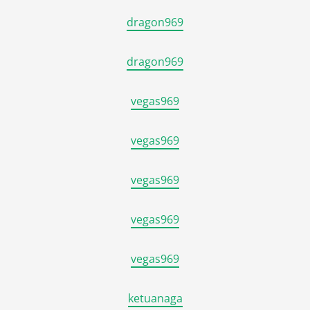
dragon969
dragon969
vegas969
vegas969
vegas969
vegas969
vegas969
ketuanaga