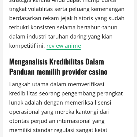
tingkat volatilitas serta peluang kemenangan
berdasarkan rekam jejak historis yang sudah
terbukti konsisten selama bertahun-tahun
dalam industri taruhan daring yang kian
kompetitif ini.
review anime
Menganalisis Kredibilitas Dalam
Panduan memilih provider casino
Langkah utama dalam memverifikasi
kredibilitas seorang pengembang perangkat
lunak adalah dengan memeriksa lisensi
operasional yang mereka kantongi dari
otoritas perjudian internasional yang
memiliki standar regulasi sangat ketat