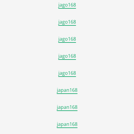
jago168
jago168
jago168
jago168
jago168
japan168
japan168
japan168