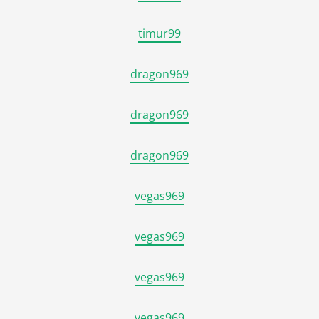
timur99
dragon969
dragon969
dragon969
vegas969
vegas969
vegas969
vegas969