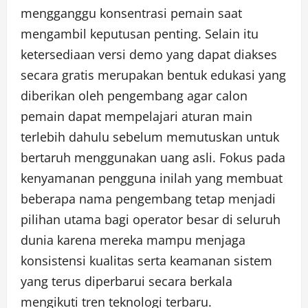
mengganggu konsentrasi pemain saat
mengambil keputusan penting. Selain itu
ketersediaan versi demo yang dapat diakses
secara gratis merupakan bentuk edukasi yang
diberikan oleh pengembang agar calon
pemain dapat mempelajari aturan main
terlebih dahulu sebelum memutuskan untuk
bertaruh menggunakan uang asli. Fokus pada
kenyamanan pengguna inilah yang membuat
beberapa nama pengembang tetap menjadi
pilihan utama bagi operator besar di seluruh
dunia karena mereka mampu menjaga
konsistensi kualitas serta keamanan sistem
yang terus diperbarui secara berkala
mengikuti tren teknologi terbaru.