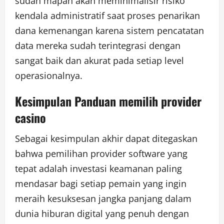
sudah mapan akan meminimalisir risiko
kendala administratif saat proses penarikan
dana kemenangan karena sistem pencatatan
data mereka sudah terintegrasi dengan
sangat baik dan akurat pada setiap level
operasionalnya.
Kesimpulan Panduan memilih provider
casino
Sebagai kesimpulan akhir dapat ditegaskan
bahwa pemilihan provider software yang
tepat adalah investasi keamanan paling
mendasar bagi setiap pemain yang ingin
meraih kesuksesan jangka panjang dalam
dunia hiburan digital yang penuh dengan