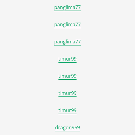
panglima77
panglima77
panglima77
timur99
timur99
timur99
timur99
dragon969