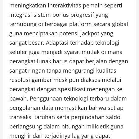
meningkatkan interaktivitas pemain seperti
integrasi sistem bonus progresif yang
terhubung di berbagai platform secara global
guna menciptakan potensi jackpot yang
sangat besar. Adaptasi terhadap teknologi
seluler juga menjadi syarat mutlak di mana
perangkat lunak harus dapat berjalan dengan
sangat ringan tanpa mengurangi kualitas
resolusi gambar meskipun diakses melalui
perangkat dengan spesifikasi menengah ke
bawah. Penggunaan teknologi terbaru dalam
pengolahan data memastikan bahwa setiap
transaksi taruhan serta perpindahan saldo
berlangsung dalam hitungan milidetik guna
menghindari terjadinya lag yang dapat