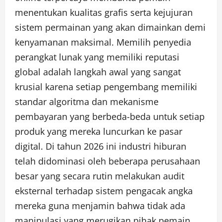
menentukan kualitas grafis serta kejujuran
sistem permainan yang akan dimainkan demi
kenyamanan maksimal. Memilih penyedia
perangkat lunak yang memiliki reputasi
global adalah langkah awal yang sangat
krusial karena setiap pengembang memiliki
standar algoritma dan mekanisme
pembayaran yang berbeda-beda untuk setiap
produk yang mereka luncurkan ke pasar
digital. Di tahun 2026 ini industri hiburan
telah didominasi oleh beberapa perusahaan
besar yang secara rutin melakukan audit
eksternal terhadap sistem pengacak angka
mereka guna menjamin bahwa tidak ada
manipulasi yang merugikan pihak pemain