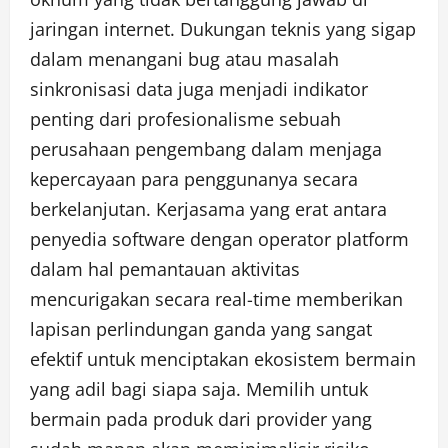
jaringan internet. Dukungan teknis yang sigap
dalam menangani bug atau masalah
sinkronisasi data juga menjadi indikator
penting dari profesionalisme sebuah
perusahaan pengembang dalam menjaga
kepercayaan para penggunanya secara
berkelanjutan. Kerjasama yang erat antara
penyedia software dengan operator platform
dalam hal pemantauan aktivitas
mencurigakan secara real-time memberikan
lapisan perlindungan ganda yang sangat
efektif untuk menciptakan ekosistem bermain
yang adil bagi siapa saja. Memilih untuk
bermain pada produk dari provider yang