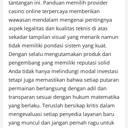
tantangan ini. Panduan memilih provider
casino online terpercaya memberikan
wawasan mendalam mengenai pentingnya
aspek legalitas dan kualitas teknis di atas
sekadar tampilan visual yang menarik namun
tidak memiliki pondasi sistem yang kuat.
Dengan selalu mengutamakan produk dari
pengembang yang memiliki reputasi solid
Anda tidak hanya melindungi modal investasi
tetapi juga memastikan bahwa setiap putaran
permainan berlangsung dengan adil dan
transparan sesuai dengan hukum matematika
yang berlaku. Teruslah bersikap kritis dalam
mengevaluasi setiap penyedia layanan baru
yang muncul dan jangan pernah ragu untuk