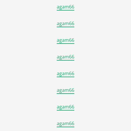
agam66
agam66
agam66
agam66
agam66
agam66
agam66
agam66