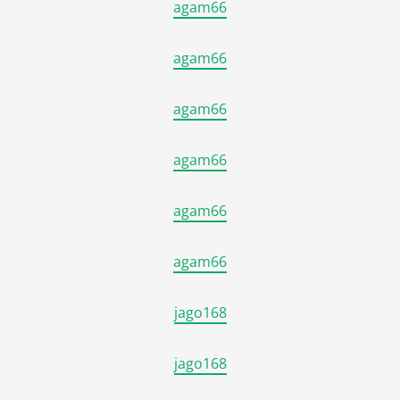
agam66
agam66
agam66
agam66
agam66
agam66
jago168
jago168