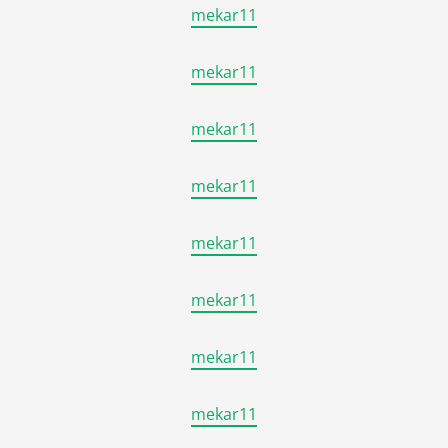
mekar11
mekar11
mekar11
mekar11
mekar11
mekar11
mekar11
mekar11