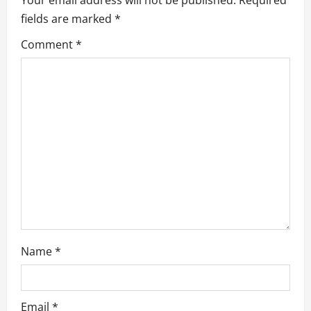
v
fields are marked
*
i
Comment
*
g
a
t
i
o
n
Name
*
Email
*