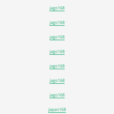
jago168
jago168
jago168
jago168
jago168
jago168
jago168
japan168