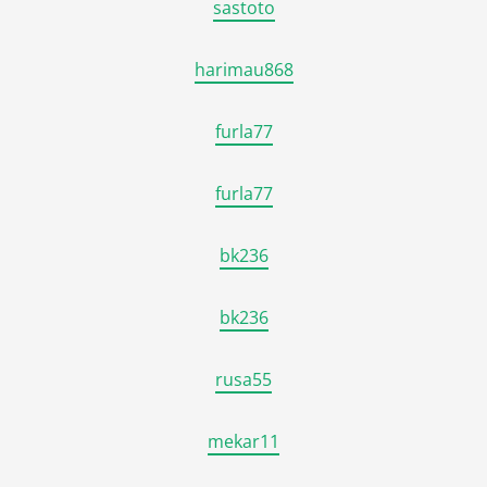
sastoto
harimau868
furla77
furla77
bk236
bk236
rusa55
mekar11