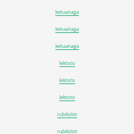
ketuanaga
ketuanaga
ketuanaga
lektoto
lektoto
lektoto
rubikslot
rubikslot