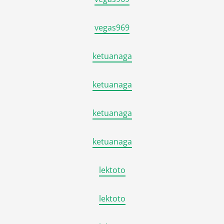
vegas969
ketuanaga
ketuanaga
ketuanaga
ketuanaga
lektoto
lektoto