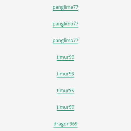
panglima77
panglima77
panglima77
timur99
timur99
timur99
timur99
dragon969