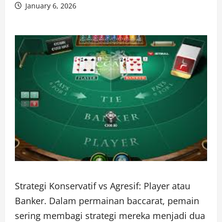
January 6, 2026
Strategi Konservatif vs Agresif: Player atau
Banker. Dalam permainan baccarat, pemain
sering membagi strategi mereka menjadi dua