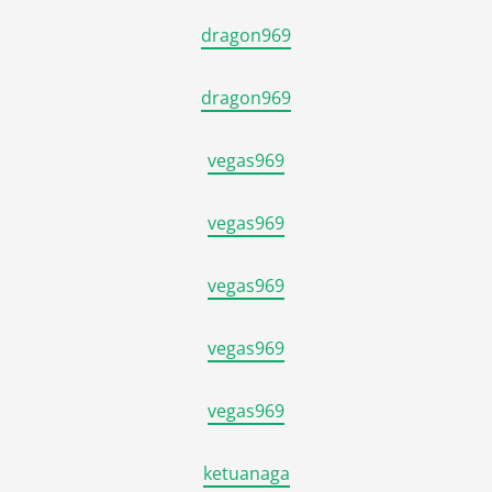
dragon969
dragon969
vegas969
vegas969
vegas969
vegas969
vegas969
ketuanaga