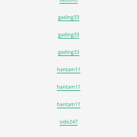
gading33
gading33
gading33
hantam11
hantam11
hantam11
sido247