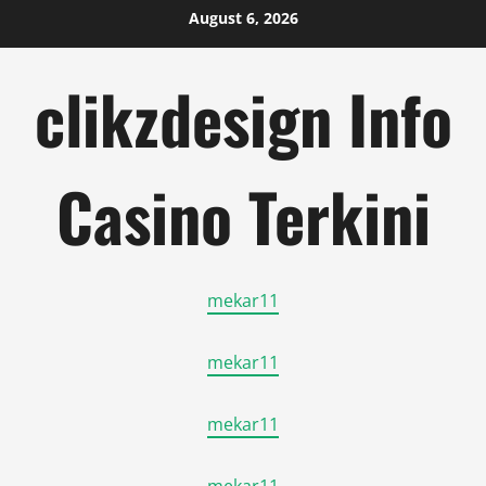
Skip
August 6, 2026
to
content
clikzdesign Info
Casino Terkini
mekar11
mekar11
mekar11