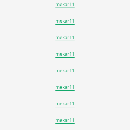
mekar11
mekar11
mekar11
mekar11
mekar11
mekar11
mekar11
mekar11