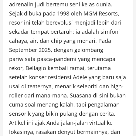
adrenalin judi bertemu seni kelas dunia.
Sejak dibuka pada 1998 oleh MGM Resorts,
resor ini telah berevolusi menjadi lebih dari
sekadar tempat bertaruh: ia adalah simfoni
cahaya, air, dan chip yang menari. Pada
September 2025, dengan gelombang
pariwisata pasca-pandemi yang mencapai
rekor, Bellagio kembali ramai, terutama
setelah konser residensi Adele yang baru saja
usai di teaternya, menarik selebriti dan high-
roller dari mana-mana. Suasana di sini bukan
cuma soal menang-kalah, tapi pengalaman
sensorik yang bikin pulang dengan cerita.
Artikel ini ajak Anda jalan-jalan virtual ke
lokasinya, rasakan denyut bermainnya, dan