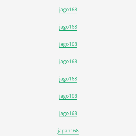
jago168
jago168
jago168
jago168
jago168
jago168
jago168
japan168