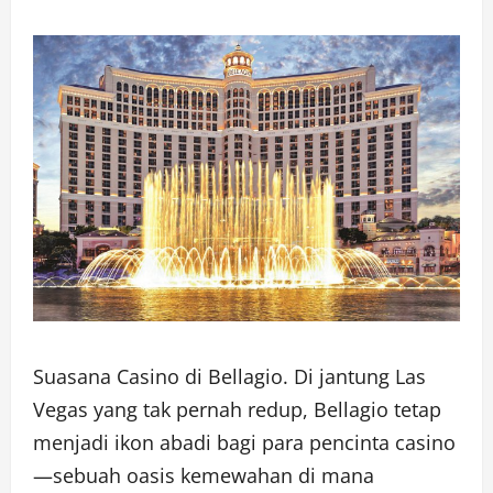
Suasana Casino di Bellagio. Di jantung Las
Vegas yang tak pernah redup, Bellagio tetap
menjadi ikon abadi bagi para pencinta casino
—sebuah oasis kemewahan di mana