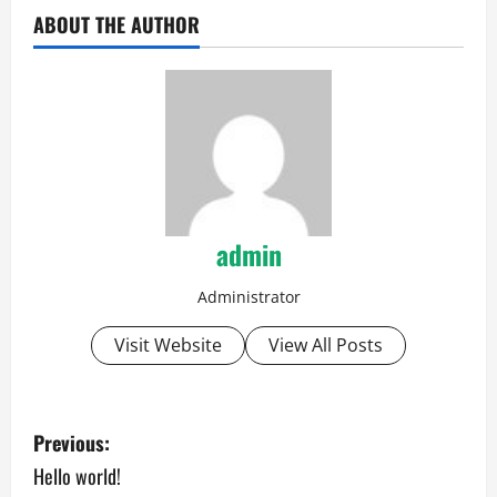
ABOUT THE AUTHOR
admin
Administrator
Visit Website
View All Posts
P
Previous:
o
Hello world!