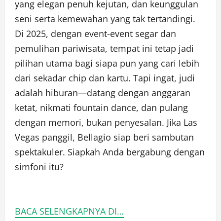
yang elegan penuh kejutan, dan keunggulan
seni serta kemewahan yang tak tertandingi.
Di 2025, dengan event-event segar dan
pemulihan pariwisata, tempat ini tetap jadi
pilihan utama bagi siapa pun yang cari lebih
dari sekadar chip dan kartu. Tapi ingat, judi
adalah hiburan—datang dengan anggaran
ketat, nikmati fountain dance, dan pulang
dengan memori, bukan penyesalan. Jika Las
Vegas panggil, Bellagio siap beri sambutan
spektakuler. Siapkah Anda bergabung dengan
simfoni itu?
BACA SELENGKAPNYA DI…