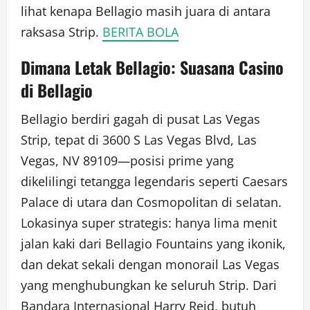
lihat kenapa Bellagio masih juara di antara
raksasa Strip.
BERITA BOLA
Dimana Letak Bellagio: Suasana Casino
di Bellagio
Bellagio berdiri gagah di pusat Las Vegas
Strip, tepat di 3600 S Las Vegas Blvd, Las
Vegas, NV 89109—posisi prime yang
dikelilingi tetangga legendaris seperti Caesars
Palace di utara dan Cosmopolitan di selatan.
Lokasinya super strategis: hanya lima menit
jalan kaki dari Bellagio Fountains yang ikonik,
dan dekat sekali dengan monorail Las Vegas
yang menghubungkan ke seluruh Strip. Dari
Bandara Internasional Harry Reid, butuh