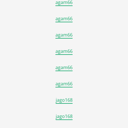
agam66
agam66
agam66
agam66
agam66
agam66
jago168
jago168