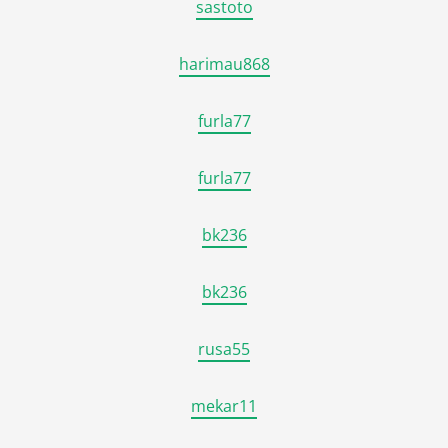
sastoto
harimau868
furla77
furla77
bk236
bk236
rusa55
mekar11