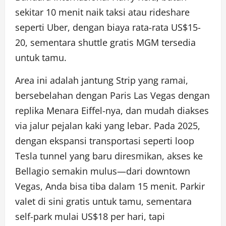
sekitar 10 menit naik taksi atau rideshare
seperti Uber, dengan biaya rata-rata US$15-
20, sementara shuttle gratis MGM tersedia
untuk tamu.
Area ini adalah jantung Strip yang ramai,
bersebelahan dengan Paris Las Vegas dengan
replika Menara Eiffel-nya, dan mudah diakses
via jalur pejalan kaki yang lebar. Pada 2025,
dengan ekspansi transportasi seperti loop
Tesla tunnel yang baru diresmikan, akses ke
Bellagio semakin mulus—dari downtown
Vegas, Anda bisa tiba dalam 15 menit. Parkir
valet di sini gratis untuk tamu, sementara
self-park mulai US$18 per hari, tapi