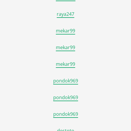
raya247
mekar99
mekar99
mekar99
pondok969
pondok969
pondok969
destoto