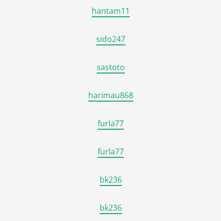
hantam11
sido247
sastoto
harimau868
furla77
furla77
bk236
bk236