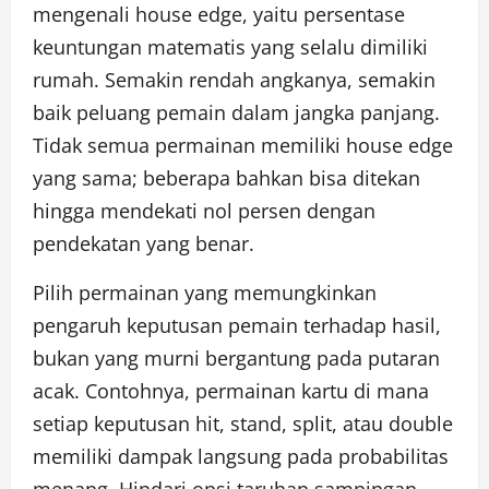
mengenali house edge, yaitu persentase
keuntungan matematis yang selalu dimiliki
rumah. Semakin rendah angkanya, semakin
baik peluang pemain dalam jangka panjang.
Tidak semua permainan memiliki house edge
yang sama; beberapa bahkan bisa ditekan
hingga mendekati nol persen dengan
pendekatan yang benar.
Pilih permainan yang memungkinkan
pengaruh keputusan pemain terhadap hasil,
bukan yang murni bergantung pada putaran
acak. Contohnya, permainan kartu di mana
setiap keputusan hit, stand, split, atau double
memiliki dampak langsung pada probabilitas