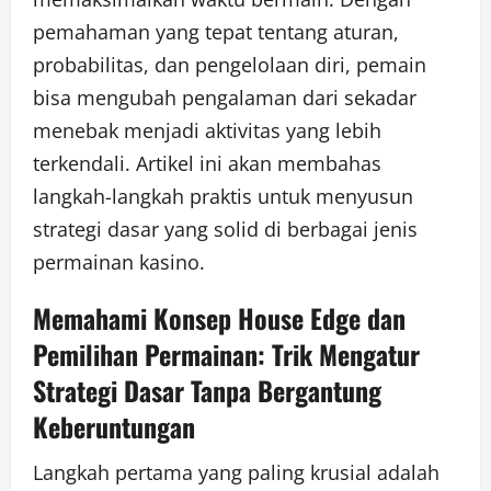
pemahaman yang tepat tentang aturan,
probabilitas, dan pengelolaan diri, pemain
bisa mengubah pengalaman dari sekadar
menebak menjadi aktivitas yang lebih
terkendali. Artikel ini akan membahas
langkah-langkah praktis untuk menyusun
strategi dasar yang solid di berbagai jenis
permainan kasino.
Memahami Konsep House Edge dan
Pemilihan Permainan: Trik Mengatur
Strategi Dasar Tanpa Bergantung
Keberuntungan
Langkah pertama yang paling krusial adalah