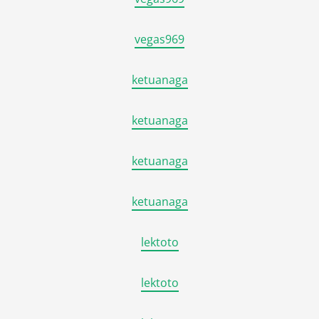
vegas969
ketuanaga
ketuanaga
ketuanaga
ketuanaga
lektoto
lektoto