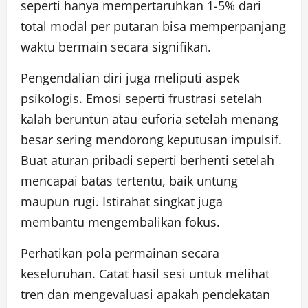
seperti hanya mempertaruhkan 1-5% dari
total modal per putaran bisa memperpanjang
waktu bermain secara signifikan.
Pengendalian diri juga meliputi aspek
psikologis. Emosi seperti frustrasi setelah
kalah beruntun atau euforia setelah menang
besar sering mendorong keputusan impulsif.
Buat aturan pribadi seperti berhenti setelah
mencapai batas tertentu, baik untung
maupun rugi. Istirahat singkat juga
membantu mengembalikan fokus.
Perhatikan pola permainan secara
keseluruhan. Catat hasil sesi untuk melihat
tren dan mengevaluasi apakah pendekatan