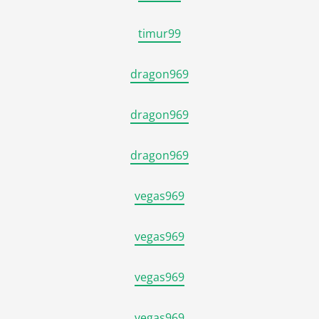
timur99
dragon969
dragon969
dragon969
vegas969
vegas969
vegas969
vegas969