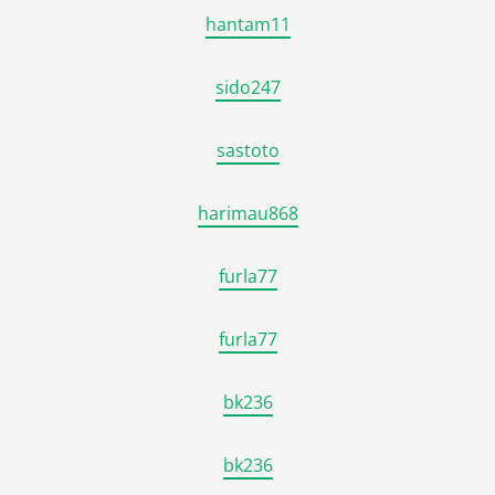
hantam11
sido247
sastoto
harimau868
furla77
furla77
bk236
bk236