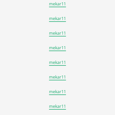
mekar11
mekar11
mekar11
mekar11
mekar11
mekar11
mekar11
mekar11