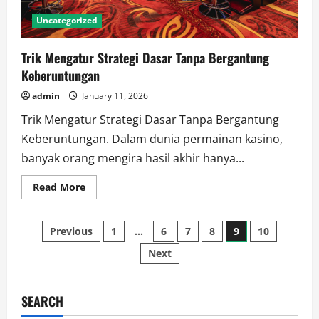
Uncategorized
Trik Mengatur Strategi Dasar Tanpa Bergantung
Keberuntungan
admin
January 11, 2026
Trik Mengatur Strategi Dasar Tanpa Bergantung
Keberuntungan. Dalam dunia permainan kasino,
banyak orang mengira hasil akhir hanya...
Read
Read More
more
about
Trik
Posts
Mengatur
Previous
1
…
6
7
8
9
10
Strategi
Dasar
Next
pagination
Tanpa
Bergantung
Keberuntungan
SEARCH