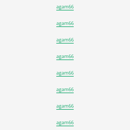
agam66
agam66
agam66
agam66
agam66
agam66
agam66
agam66