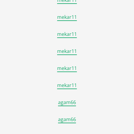
mekar11
mekar11
mekar11
mekar11
mekar11
mekar11
agam66
agam66