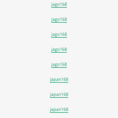
jago168
jago168
jago168
jago168
jago168
japan168
japan168
japan168