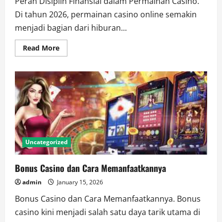
Peran Disiplin Finansial dalam Permainan Casino.
Di tahun 2026, permainan casino online semakin
menjadi bagian dari hiburan...
Read
Read More
more
about
Peran
Disiplin
Finansial
dalam
Permainan
Casino
Uncategorized
Bonus Casino dan Cara Memanfaatkannya
admin
January 15, 2026
Bonus Casino dan Cara Memanfaatkannya. Bonus
casino kini menjadi salah satu daya tarik utama di