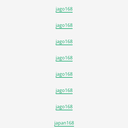
jago168
jago168
jago168
jago168
jago168
jago168
jago168
japan168