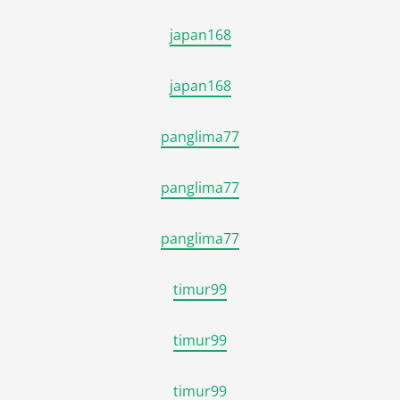
japan168
japan168
panglima77
panglima77
panglima77
timur99
timur99
timur99