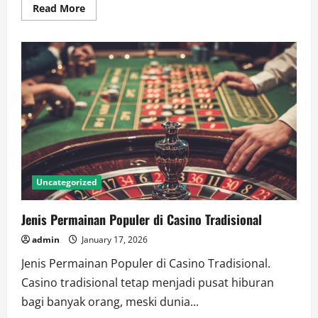
Read
Read More
more
about
Tingkat
RTP
Mesin
Casino
dan
Pengaruhnya
Uncategorized
Jenis Permainan Populer di Casino Tradisional
admin
January 17, 2026
Jenis Permainan Populer di Casino Tradisional.
Casino tradisional tetap menjadi pusat hiburan
bagi banyak orang, meski dunia...