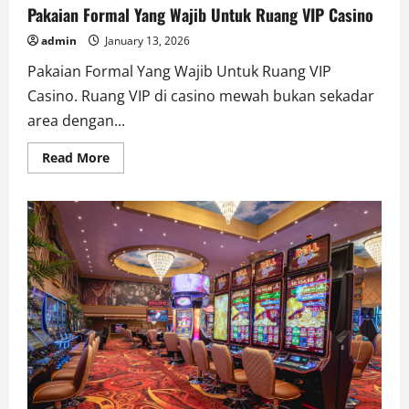
Pakaian Formal Yang Wajib Untuk Ruang VIP Casino
admin
January 13, 2026
Pakaian Formal Yang Wajib Untuk Ruang VIP
Casino. Ruang VIP di casino mewah bukan sekadar
area dengan...
Read
Read More
more
about
Pakaian
Formal
Yang
Wajib
Untuk
Ruang
VIP
Casino