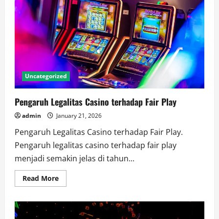
Kemenangan
Casino
Uncategorized
Pengaruh Legalitas Casino terhadap Fair Play
admin
January 21, 2026
Pengaruh Legalitas Casino terhadap Fair Play.
Pengaruh legalitas casino terhadap fair play
menjadi semakin jelas di tahun...
Read
Read More
more
about
Pengaruh
Legalitas
Casino
terhadap