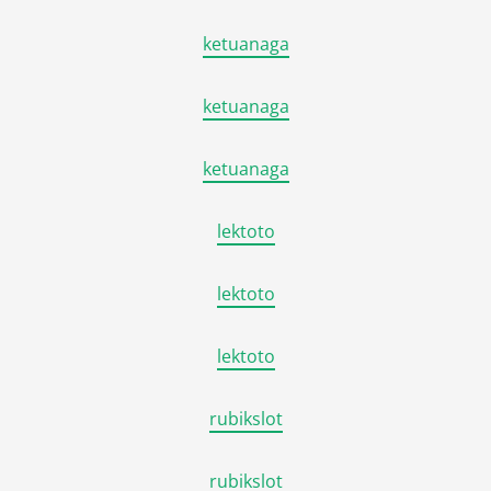
ketuanaga
ketuanaga
ketuanaga
lektoto
lektoto
lektoto
rubikslot
rubikslot