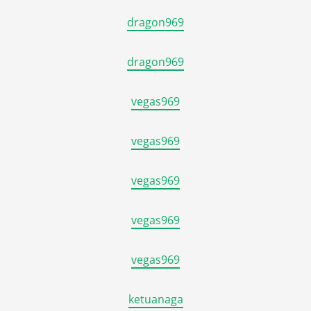
dragon969
dragon969
vegas969
vegas969
vegas969
vegas969
vegas969
ketuanaga