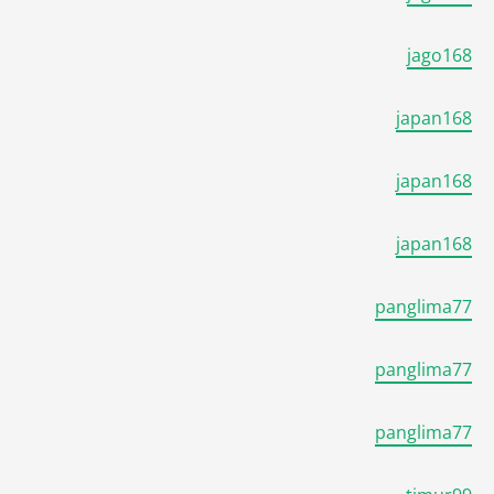
jago168
japan168
japan168
japan168
panglima77
panglima77
panglima77