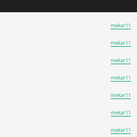
mekar11
mekar11
mekar11
mekar11
mekar11
mekar11
mekar11