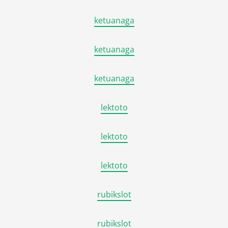
ketuanaga
ketuanaga
ketuanaga
lektoto
lektoto
lektoto
rubikslot
rubikslot