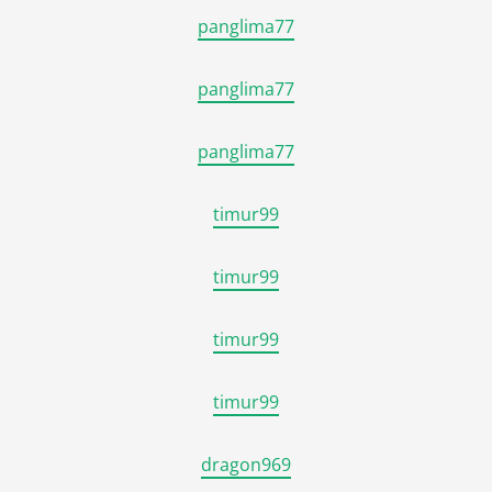
panglima77
panglima77
panglima77
timur99
timur99
timur99
timur99
dragon969