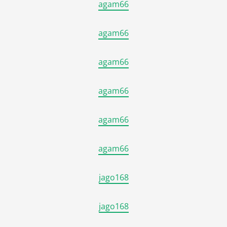
agam66
agam66
agam66
agam66
agam66
agam66
jago168
jago168