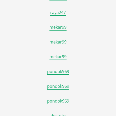
raya247
mekar99
mekar99
mekar99
pondok969
pondok969
pondok969
destoto