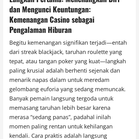
dan Mengunci Keuntungan:
Kemenangan Casino sebagai
Pengalaman Hiburan
Begitu kemenangan signifikan terjadi—entah
dari streak blackjack, taruhan roulette yang
tepat, atau tangan poker yang kuat—langkah
paling krusial adalah berhenti sejenak dan
menarik napas dalam untuk meredam
gelombang euforia yang sedang memuncak.
Banyak pemain langsung tergoda untuk
memasang taruhan lebih besar karena
merasa “sedang panas”, padahal inilah
momen paling rentan untuk kehilangan
kendali. Cara praktis adalah langsung