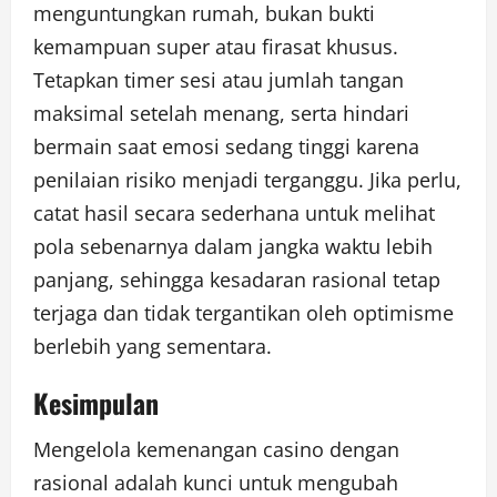
menguntungkan rumah, bukan bukti
kemampuan super atau firasat khusus.
Tetapkan timer sesi atau jumlah tangan
maksimal setelah menang, serta hindari
bermain saat emosi sedang tinggi karena
penilaian risiko menjadi terganggu. Jika perlu,
catat hasil secara sederhana untuk melihat
pola sebenarnya dalam jangka waktu lebih
panjang, sehingga kesadaran rasional tetap
terjaga dan tidak tergantikan oleh optimisme
berlebih yang sementara.
Kesimpulan
Mengelola kemenangan casino dengan
rasional adalah kunci untuk mengubah