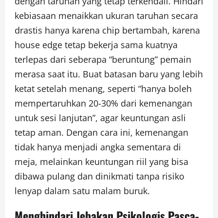
dengan taruhan yang tetap terkendali. Hindari
kebiasaan menaikkan ukuran taruhan secara
drastis hanya karena chip bertambah, karena
house edge tetap bekerja sama kuatnya
terlepas dari seberapa “beruntung” pemain
merasa saat itu. Buat batasan baru yang lebih
ketat setelah menang, seperti “hanya boleh
mempertaruhkan 20-30% dari kemenangan
untuk sesi lanjutan”, agar keuntungan asli
tetap aman. Dengan cara ini, kemenangan
tidak hanya menjadi angka sementara di
meja, melainkan keuntungan riil yang bisa
dibawa pulang dan dinikmati tanpa risiko
lenyap dalam satu malam buruk.
Menghindari Jebakan Psikologis Pasca-