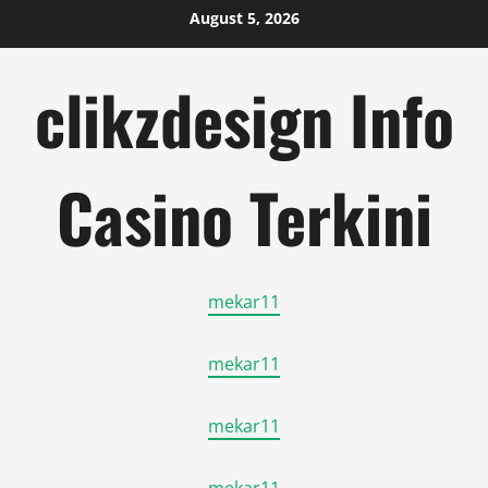
Skip
August 5, 2026
to
content
clikzdesign Info
Casino Terkini
mekar11
mekar11
mekar11