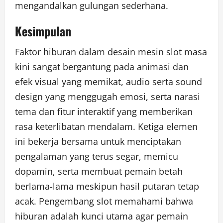
mengandalkan gulungan sederhana.
Kesimpulan
Faktor hiburan dalam desain mesin slot masa
kini sangat bergantung pada animasi dan
efek visual yang memikat, audio serta sound
design yang menggugah emosi, serta narasi
tema dan fitur interaktif yang memberikan
rasa keterlibatan mendalam. Ketiga elemen
ini bekerja bersama untuk menciptakan
pengalaman yang terus segar, memicu
dopamin, serta membuat pemain betah
berlama-lama meskipun hasil putaran tetap
acak. Pengembang slot memahami bahwa
hiburan adalah kunci utama agar pemain