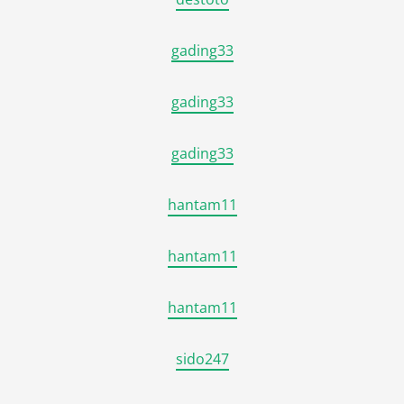
gading33
gading33
gading33
hantam11
hantam11
hantam11
sido247