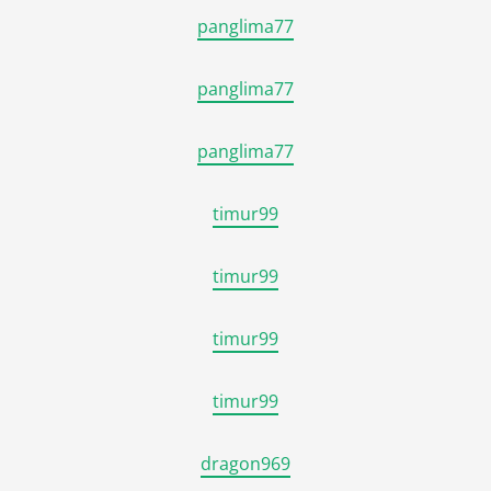
panglima77
panglima77
panglima77
timur99
timur99
timur99
timur99
dragon969