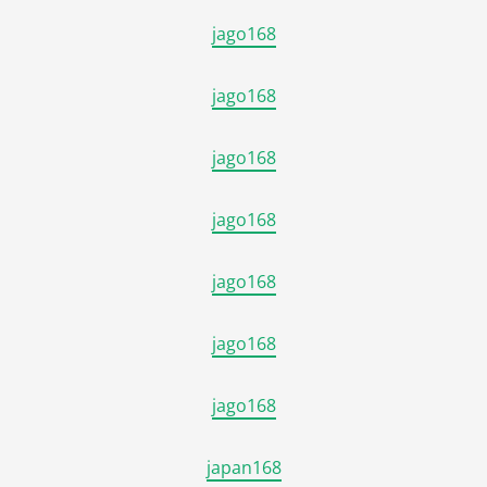
jago168
jago168
jago168
jago168
jago168
jago168
jago168
japan168