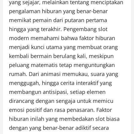
yang sejajar, melainkan tentang menciptakan
pengalaman hiburan yang benar-benar
memikat pemain dari putaran pertama
hingga yang terakhir. Pengembang slot
modern memahami bahwa faktor hiburan
menjadi kunci utama yang membuat orang
kembali bermain berulang kali, meskipun
peluang matematis tetap menguntungkan
rumah. Dari animasi memukau, suara yang
menggugah, hingga cerita interaktif yang
membangun antisipasi, setiap elemen
dirancang dengan sengaja untuk memicu
emosi positif dan rasa penasaran. Faktor
hiburan inilah yang membedakan slot biasa
dengan yang benar-benar adiktif secara