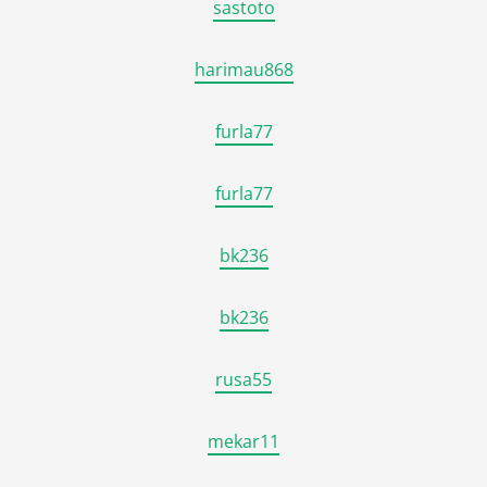
sastoto
harimau868
furla77
furla77
bk236
bk236
rusa55
mekar11