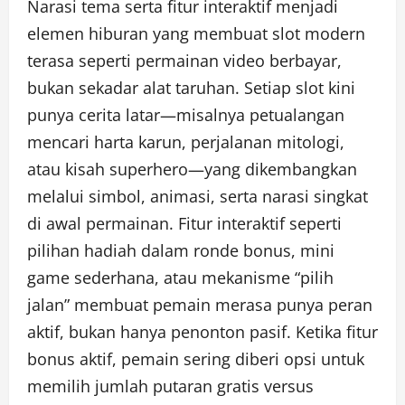
Narasi tema serta fitur interaktif menjadi
elemen hiburan yang membuat slot modern
terasa seperti permainan video berbayar,
bukan sekadar alat taruhan. Setiap slot kini
punya cerita latar—misalnya petualangan
mencari harta karun, perjalanan mitologi,
atau kisah superhero—yang dikembangkan
melalui simbol, animasi, serta narasi singkat
di awal permainan. Fitur interaktif seperti
pilihan hadiah dalam ronde bonus, mini
game sederhana, atau mekanisme “pilih
jalan” membuat pemain merasa punya peran
aktif, bukan hanya penonton pasif. Ketika fitur
bonus aktif, pemain sering diberi opsi untuk
memilih jumlah putaran gratis versus