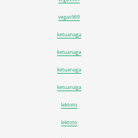
vegas969
ketuanaga
ketuanaga
ketuanaga
ketuanaga
lektoto
lektoto