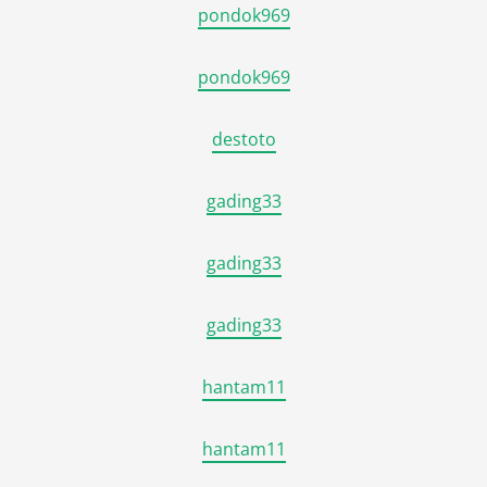
pondok969
pondok969
destoto
gading33
gading33
gading33
hantam11
hantam11