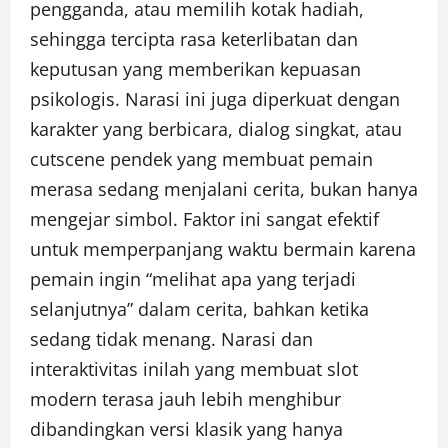
pengganda, atau memilih kotak hadiah,
sehingga tercipta rasa keterlibatan dan
keputusan yang memberikan kepuasan
psikologis. Narasi ini juga diperkuat dengan
karakter yang berbicara, dialog singkat, atau
cutscene pendek yang membuat pemain
merasa sedang menjalani cerita, bukan hanya
mengejar simbol. Faktor ini sangat efektif
untuk memperpanjang waktu bermain karena
pemain ingin “melihat apa yang terjadi
selanjutnya” dalam cerita, bahkan ketika
sedang tidak menang. Narasi dan
interaktivitas inilah yang membuat slot
modern terasa jauh lebih menghibur
dibandingkan versi klasik yang hanya