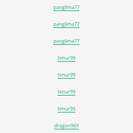
panglima77
panglima77
panglima77
timur99
timur99
timur99
timur99
dragon969