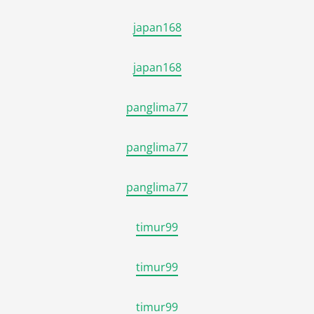
japan168
japan168
panglima77
panglima77
panglima77
timur99
timur99
timur99