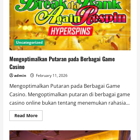
Uncategorized
Mengoptimalkan Putaran pada Berbagai Game
Casino
admin
February 11, 2026
Mengoptimalkan Putaran pada Berbagai Game
Casino. Mengoptimalkan putaran di berbagai game
casino online bukan tentang menemukan rahasia...
Read
Read More
more
about
Mengoptimalkan
Putaran
pada