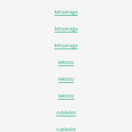
ketuanaga
ketuanaga
ketuanaga
lektoto
lektoto
lektoto
rubikslot
rubikslot