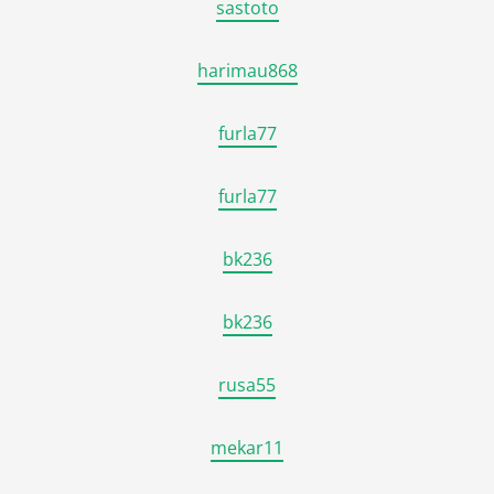
sastoto
harimau868
furla77
furla77
bk236
bk236
rusa55
mekar11