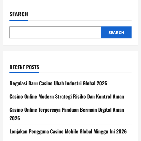
SEARCH
SEARCH
RECENT POSTS
Regulasi Baru Casino Ubah Industri Global 2026
Casino Online Modern Strategi Risiko Dan Kontrol Aman
Casino Online Terpercaya Panduan Bermain Digital Aman
2026
Lonjakan Pengguna Casino Mobile Global Minggu Ini 2026