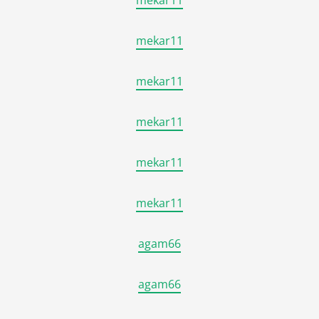
mekar11
mekar11
mekar11
mekar11
mekar11
mekar11
agam66
agam66