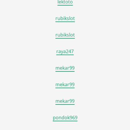
lektoto
rubikslot
rubikslot
raya247
mekar99
mekar99
mekar99
pondok969