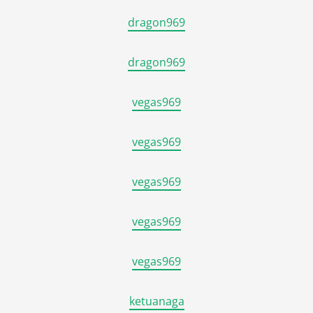
dragon969
dragon969
vegas969
vegas969
vegas969
vegas969
vegas969
ketuanaga