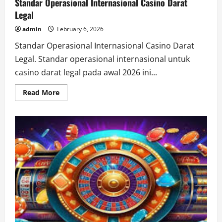
Standar Operasional Internasional Casino Darat
Legal
admin
February 6, 2026
Standar Operasional Internasional Casino Darat
Legal. Standar operasional internasional untuk
casino darat legal pada awal 2026 ini...
Read
Read More
more
about
Standar
Operasional
Internasional
Casino
Darat
Legal