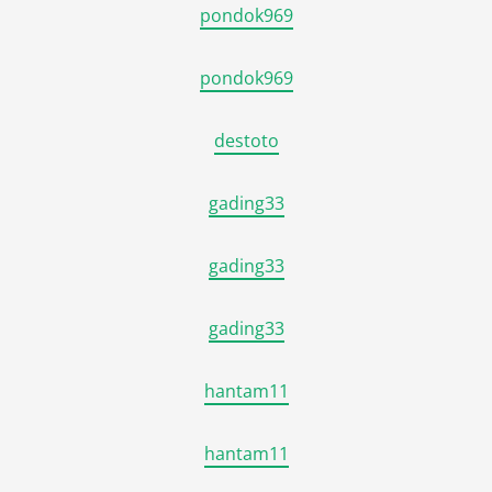
pondok969
pondok969
destoto
gading33
gading33
gading33
hantam11
hantam11