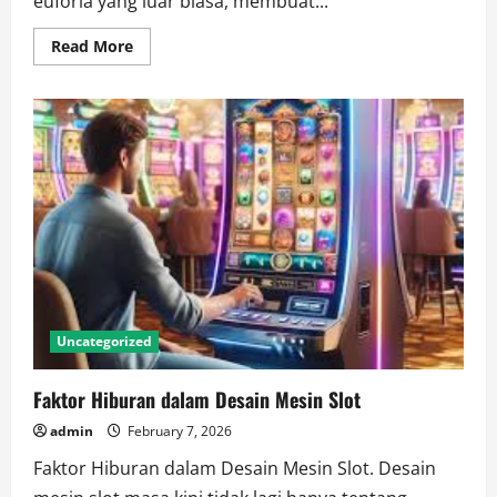
euforia yang luar biasa, membuat...
Read
Read More
more
about
Kemenangan
Casino
sebagai
Pengalaman
Hiburan
Uncategorized
Faktor Hiburan dalam Desain Mesin Slot
admin
February 7, 2026
Faktor Hiburan dalam Desain Mesin Slot. Desain